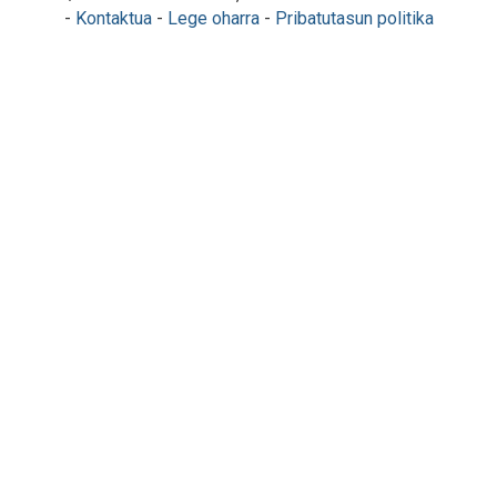
-
Kontaktua
-
Lege oharra
-
Pribatutasun politika