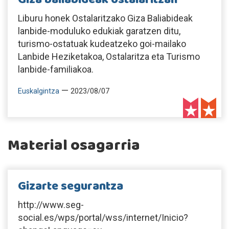
Liburu honek Ostalaritzako Giza Baliabideak
lanbide-moduluko edukiak garatzen ditu,
turismo-ostatuak kudeatzeko goi-mailako
Lanbide Heziketakoa, Ostalaritza eta Turismo
lanbide-familiakoa.
—
Euskalgintza
2023/08/07
Material osagarria
Gizarte segurantza
http://www.seg-
social.es/wps/portal/wss/internet/Inicio?