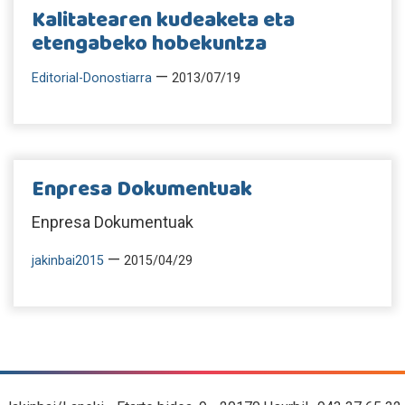
Kalitatearen kudeaketa eta
etengabeko hobekuntza
—
Editorial-Donostiarra
2013/07/19
Enpresa Dokumentuak
Enpresa Dokumentuak
—
jakinbai2015
2015/04/29