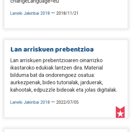
changeLanguage=eu
—
Laneki Jakinbai 2018
2018/11/21
Lan arriskuen prebentzioa
Lan arriskuen prebentzioaren oinarrizko
ikastaroko edukiak lantzen dira. Material
bilduma bat da ondorengoez osatua:
aurkezpenak, bideo tutorialak, jarduerak,
kahootak, edpuzzle bideoak eta jolas digitalak.
—
Laneki Jakinbai 2018
2022/07/05