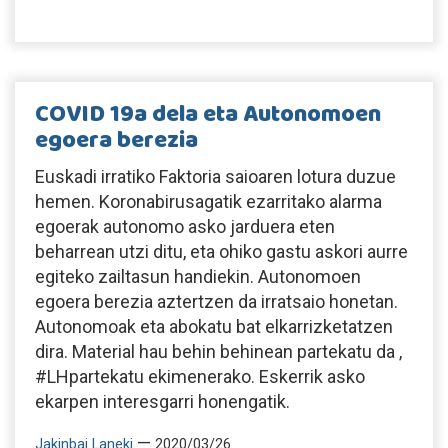
COVID 19a dela eta Autonomoen
egoera berezia
Euskadi irratiko Faktoria saioaren lotura duzue
hemen. Koronabirusagatik ezarritako alarma
egoerak autonomo asko jarduera eten
beharrean utzi ditu, eta ohiko gastu askori aurre
egiteko zailtasun handiekin. Autonomoen
egoera berezia aztertzen da irratsaio honetan.
Autonomoak eta abokatu bat elkarrizketatzen
dira. Material hau behin behinean partekatu da ,
#LHpartekatu ekimenerako. Eskerrik asko
ekarpen interesgarri honengatik.
—
Jakinbai Laneki
2020/03/26