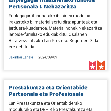
Enplegagarritasunerako Ibilbide
Pertsonala I. Nekazaritza
Enplegagarritasunerako ibilbidea modulua
irakasteko bi material sortu dira: apunteak eta
jarduera-kuadernoa. Material honek Nekazaritza
lanbide-familiako edukiak ditu. Osalanen
Baratzezaintzako Lan Prozesu Seguruen Gida
ere gehitu da.
—
Jakinbai Laneki
2024/09/09
Prestakuntza eta Orientabide
Pertsonala eta Profesionala
Lan Prestakuntza eta Orientabiderako
modulurako eta DBH 4 ko Prestakuntza eta