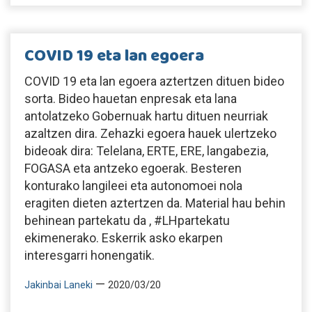
COVID 19 eta lan egoera
COVID 19 eta lan egoera aztertzen dituen bideo
sorta. Bideo hauetan enpresak eta lana
antolatzeko Gobernuak hartu dituen neurriak
azaltzen dira. Zehazki egoera hauek ulertzeko
bideoak dira: Telelana, ERTE, ERE, langabezia,
FOGASA eta antzeko egoerak. Besteren
konturako langileei eta autonomoei nola
eragiten dieten aztertzen da. Material hau behin
behinean partekatu da , #LHpartekatu
ekimenerako. Eskerrik asko ekarpen
interesgarri honengatik.
—
Jakinbai Laneki
2020/03/20