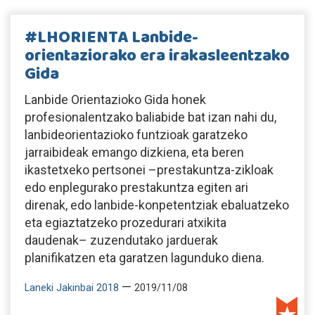
#LHORIENTA Lanbide-
orientaziorako era irakasleentzako
Gida
Lanbide Orientazioko Gida honek
profesionalentzako baliabide bat izan nahi du,
lanbideorientazioko funtzioak garatzeko
jarraibideak emango dizkiena, eta beren
ikastetxeko pertsonei –prestakuntza-zikloak
edo enplegurako prestakuntza egiten ari
direnak, edo lanbide-konpetentziak ebaluatzeko
eta egiaztatzeko prozedurari atxikita
daudenak– zuzendutako jarduerak
planifikatzen eta garatzen lagunduko diena.
—
Laneki Jakinbai 2018
2019/11/08