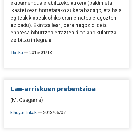
ekipamendua erabiltzeko aukera (baldin eta
ikastetxean horretarako aukera badago, eta hala
egiteak klaseak ohiko eran ematea eragozten
ez badu). Ekintzaileari, bere negozio ideia,
enpresa bihurtzea errazten dion aholkularitza
zerbitzu integrala.
—
Tknika
2016/01/13
Lan-arriskuen prebentzioa
(M. Osagarria)
—
Elhuyar-linkak
2013/05/07