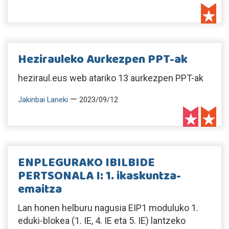
Hezirauleko Aurkezpen PPT-ak
heziraul.eus web atariko 13 aurkezpen PPT-ak
—
Jakinbai Laneki
2023/09/12
ENPLEGURAKO IBILBIDE
PERTSONALA I: 1. ikaskuntza-
emaitza
Lan honen helburu nagusia EIP1 moduluko 1.
eduki-blokea (1. IE, 4. IE eta 5. IE) lantzeko