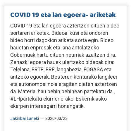
COVID 19 eta lan egoera- ariketak
COVID 19 eta lan egoera aztertzen dituen bideo
sortaren ariketak. Bideoa ikusi eta ondoren
bideo horri dagokion ariketa sorta egin. Bideo
hauetan enpresak eta lana antolatzeko
Gobernuak hartu dituen neurriak azaltzen dira.
Zehazki egoera hauek ulertzeko bideoak dira:
Telelana, ERTE, ERE, langabezia, FOGASA eta
antzeko egoerak. Besteren konturako langileei
eta autonomoei nola eragiten dieten aztertzen
da. Material hau behin behinean partekatu da ,
#LHpartekatu ekimenerako. Eskerrik asko
ekarpen interesgarri honengatik.
—
Jakinbai Laneki
2020/03/23