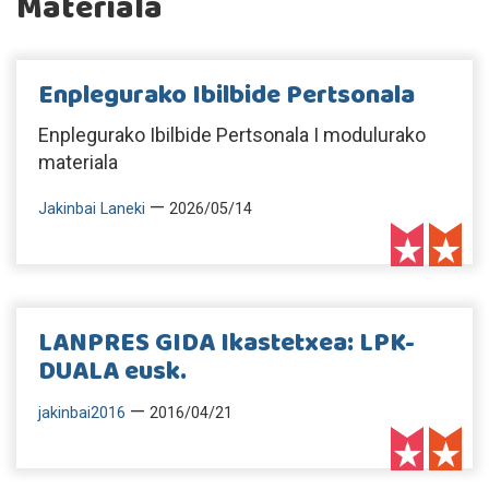
Materiala
Enplegurako Ibilbide Pertsonala
Enplegurako Ibilbide Pertsonala I modulurako
materiala
—
Jakinbai Laneki
2026/05/14
LANPRES GIDA Ikastetxea: LPK-
DUALA eusk.
—
jakinbai2016
2016/04/21