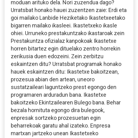
moduan arituko dela. Nori zuzendua dago?
Urratsbat honako hauei zuzentzen zaie: Erdi eta
goi mailako Lanbide Heziketako Ikastetxeetako
bigarren mailako ikasleei. Ikastetxeko ikasle
ohiei. Urruneko prestakuntzako ikastaroak zein
Prestakuntza ofizialaz kanpokoak Ikastetxe
horren bitartez egin dituelako zentro horrekin
zerikusia duen edozeini. Zein zerbitzu
eskaintzen ditu? Urratsbat programak honako
hauek eskaintzen ditu: Ikastetxe bakoitzean,
prozesua abian den artean, uneoro
sustatzaileari laguntzeko prest egongo den
programaren arduradun bana. Ikastetxe
bakoitzeko Ekintzailearen Bulego bana. Behar
bezala hornituta egongo dira bulegook,
enpresak sortzeko prozesuetan egin
beharrekoak garatu ahal izateko. Enpresa
martxan jartzeko unean Ikastetxeko