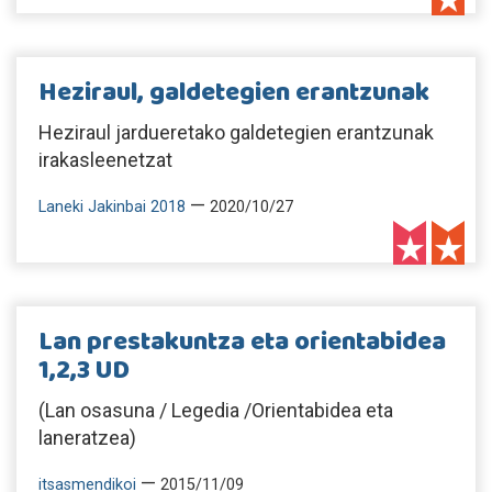
Heziraul, galdetegien erantzunak
Heziraul jardueretako galdetegien erantzunak
irakasleenetzat
—
Laneki Jakinbai 2018
2020/10/27
Lan prestakuntza eta orientabidea
1,2,3 UD
(Lan osasuna / Legedia /Orientabidea eta
laneratzea)
—
itsasmendikoi
2015/11/09