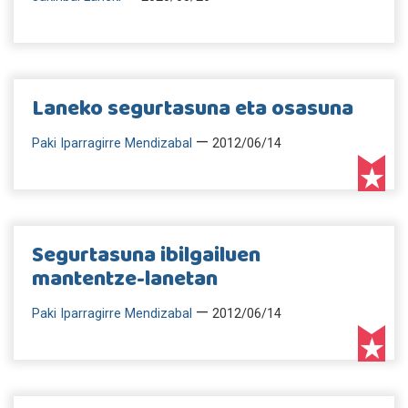
Laneko segurtasuna eta osasuna
—
Paki Iparragirre Mendizabal
2012/06/14
Segurtasuna ibilgailuen
mantentze-lanetan
—
Paki Iparragirre Mendizabal
2012/06/14