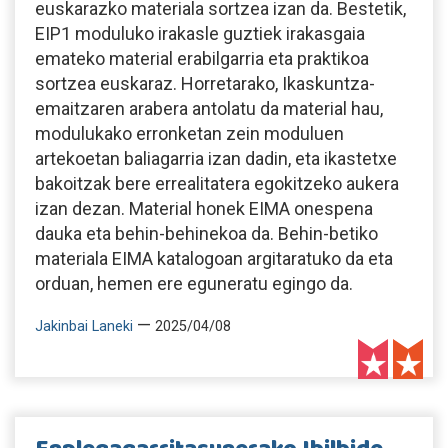
euskarazko materiala sortzea izan da. Bestetik,
EIP1 moduluko irakasle guztiek irakasgaia
emateko material erabilgarria eta praktikoa
sortzea euskaraz. Horretarako, Ikaskuntza-
emaitzaren arabera antolatu da material hau,
modulukako erronketan zein moduluen
artekoetan baliagarria izan dadin, eta ikastetxe
bakoitzak bere errealitatera egokitzeko aukera
izan dezan. Material honek EIMA onespena
dauka eta behin-behinekoa da. Behin-betiko
materiala EIMA katalogoan argitaratuko da eta
orduan, hemen ere eguneratu egingo da.
—
Jakinbai Laneki
2025/04/08