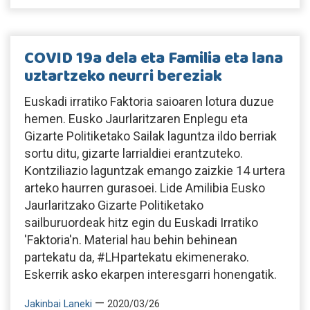
COVID 19a dela eta Familia eta lana
uztartzeko neurri bereziak
Euskadi irratiko Faktoria saioaren lotura duzue
hemen. Eusko Jaurlaritzaren Enplegu eta
Gizarte Politiketako Sailak laguntza ildo berriak
sortu ditu, gizarte larrialdiei erantzuteko.
Kontziliazio laguntzak emango zaizkie 14 urtera
arteko haurren gurasoei. Lide Amilibia Eusko
Jaurlaritzako Gizarte Politiketako
sailburuordeak hitz egin du Euskadi Irratiko
'Faktoria'n. Material hau behin behinean
partekatu da, #LHpartekatu ekimenerako.
Eskerrik asko ekarpen interesgarri honengatik.
—
Jakinbai Laneki
2020/03/26