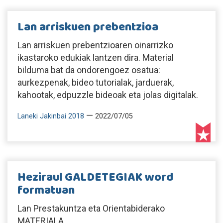
Lan arriskuen prebentzioa
Lan arriskuen prebentzioaren oinarrizko
ikastaroko edukiak lantzen dira. Material
bilduma bat da ondorengoez osatua:
aurkezpenak, bideo tutorialak, jarduerak,
kahootak, edpuzzle bideoak eta jolas digitalak.
—
Laneki Jakinbai 2018
2022/07/05
Heziraul GALDETEGIAK word
formatuan
Lan Prestakuntza eta Orientabiderako
MATERIALA