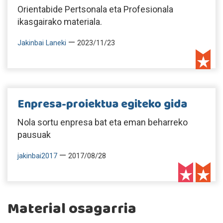
Orientabide Pertsonala eta Profesionala
ikasgairako materiala.
—
Jakinbai Laneki
2023/11/23
Enpresa-proiektua egiteko gida
Nola sortu enpresa bat eta eman beharreko
pausuak
—
jakinbai2017
2017/08/28
Material osagarria