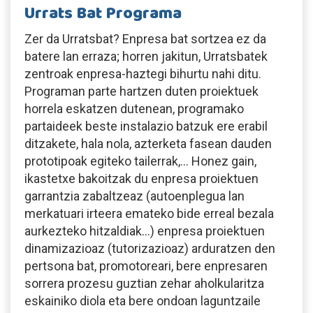
Urrats Bat Programa
Zer da Urratsbat? Enpresa bat sortzea ez da
batere lan erraza; horren jakitun, Urratsbatek
zentroak enpresa-haztegi bihurtu nahi ditu.
Programan parte hartzen duten proiektuek
horrela eskatzen dutenean, programako
partaideek beste instalazio batzuk ere erabil
ditzakete, hala nola, azterketa fasean dauden
prototipoak egiteko tailerrak,… Honez gain,
ikastetxe bakoitzak du enpresa proiektuen
garrantzia zabaltzeaz (autoenplegua lan
merkatuari irteera emateko bide erreal bezala
aurkezteko hitzaldiak…) enpresa proiektuen
dinamizazioaz (tutorizazioaz) arduratzen den
pertsona bat, promotoreari, bere enpresaren
sorrera prozesu guztian zehar aholkularitza
eskainiko diola eta bere ondoan laguntzaile