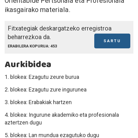
Orientabide Pertsonala eta Profesionala
ikasgairako materiala.
Fitxategiak deskargatzeko erregistroa
beharrezkoa da.
SARTU
ERABILERA KOPURUA: 453
Aurkibidea
1. blokea: Ezagutu zeure burua
2. blokea: Ezagutu zure ingurunea
3. blokea: Erabakiak hartzen
4. blokea: Ingurune akademiko eta profesionala
aztertzen dugu
5. blokea: Lan mundua ezagutuko dugu