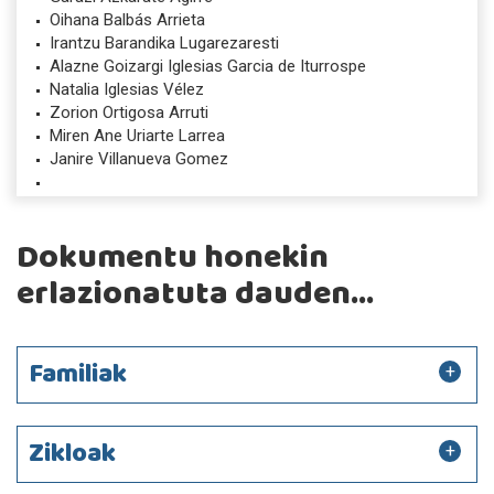
Oihana Balbás Arrieta
Irantzu Barandika Lugarezaresti
Alazne Goizargi Iglesias Garcia de Iturrospe
Natalia Iglesias Vélez
Zorion Ortigosa Arruti
Miren Ane Uriarte Larrea
Janire Villanueva Gomez
Dokumentu honekin
erlazionatuta dauden...
Familiak
Zikloak