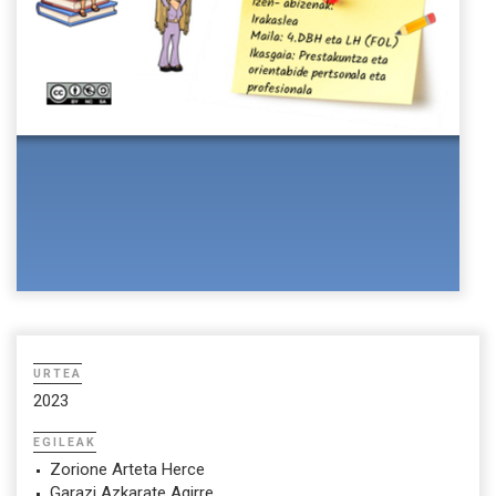
URTEA
2023
EGILEAK
Zorione Arteta Herce
Garazi Azkarate Agirre