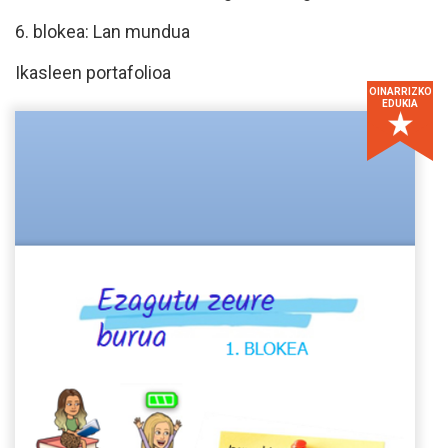
6. blokea: Lan mundua
Ikasleen portafolioa
OINARRIZKO
EDUKIA