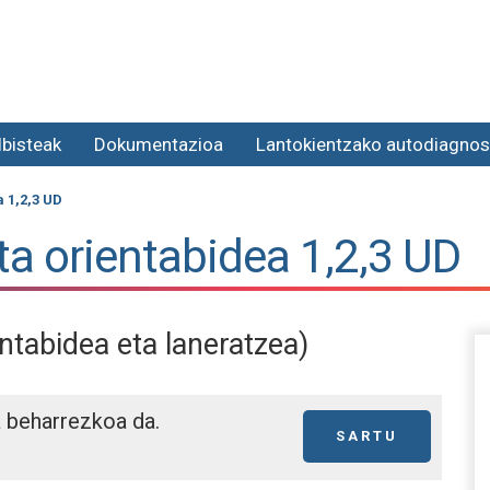
lbisteak
Dokumentazioa
Lantokientzako autodiagnos
 1,2,3 UD
ta orientabidea 1,2,3 UD
ntabidea eta laneratzea)
a beharrezkoa da.
SARTU