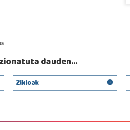
ea
ionatuta dauden...
Zikloak