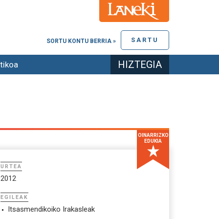
SARTU
SORTU KONTU BERRIA »
HIZTEGIA
tikoa
OINARRIZKO
EDUKIA
URTEA
2012
EGILEAK
Itsasmendikoiko Irakasleak