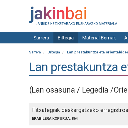
LANBIDE HEZIKETARAKO EUSKARAZKO MATERIALA
Sarrera
Biltegia
Material Berriak
A
Sarrera
Biltegia
Lan prestakuntza eta orientabidea
Lan prestakuntza e
(Lan osasuna / Legedia /Orie
Fitxategiak deskargatzeko erregistro
ERABILERA KOPURUA: 864