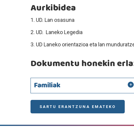
Aurkibidea
1. UD. Lan osasuna
2. UD. Laneko Legedia
3. UD Laneko orientazioa eta lan munduratz
Dokumentu honekin erlaz
Familiak
SARTU ERANTZUNA EMATEKO