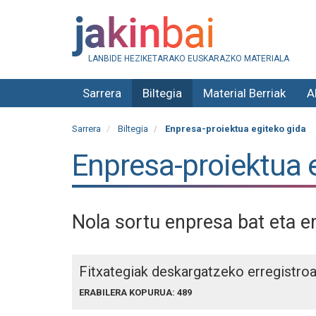
LANBIDE HEZIKETARAKO EUSKARAZKO MATERIALA
Sarrera
Biltegia
Material Berriak
A
Sarrera
Biltegia
Enpresa-proiektua egiteko gida
Enpresa-proiektua 
Nola sortu enpresa bat eta 
Fitxategiak deskargatzeko erregistro
ERABILERA KOPURUA: 489