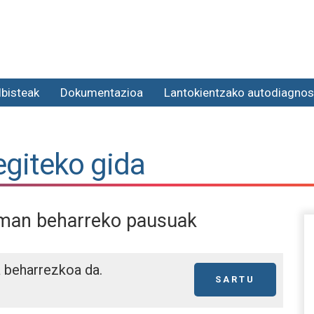
lbisteak
Dokumentazioa
Lantokientzako autodiagnos
egiteko gida
eman beharreko pausuak
a beharrezkoa da.
SARTU