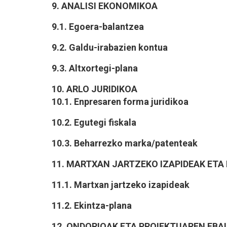
9. ANALISI EKONOMIKOA
9.1. Egoera-balantzea
9.2. Galdu-irabazien kontua
9.3. Altxortegi-plana
10. ARLO JURIDIKOA
10.1. Enpresaren forma juridikoa
10.2. Egutegi fiskala
10.3. Beharrezko marka/patenteak
11. MARTXAN JARTZEKO IZAPIDEAK ETA
11.1. Martxan jartzeko izapideak
11.2. Ekintza-plana
12. ONDORIOAK ETA PROIEKTUAREN EBA