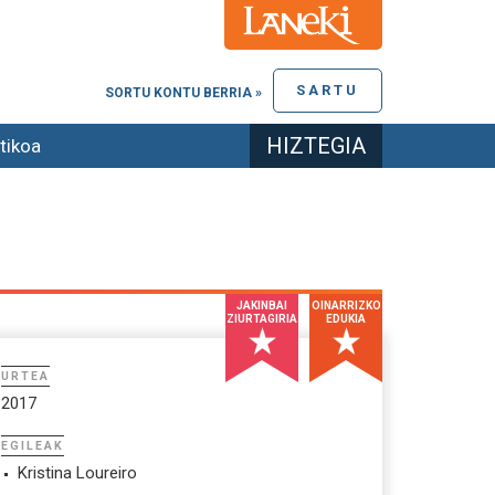
SARTU
SORTU KONTU BERRIA »
HIZTEGIA
tikoa
JAKINBAI
OINARRIZKO
ZIURTAGIRIA
EDUKIA
URTEA
2017
EGILEAK
Kristina Loureiro