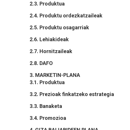
2.3. Produktua
2.4. Produktu ordezkatzaileak
2.5. Produktu osagarriak
2.6. Lehiakideak
2.7. Hornitzaileak
2.8. DAFO
3. MARKETIN-PLANA
3.1. Produktua
3.2. Prezioak finkatzeko estrategia
3.3. Banaketa
3.4. Promozioa
4. GIZA BALIABIDEEN PLANA