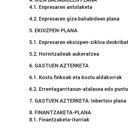
4.1. Enpresaren antolaketa
4.2. Enpresaren giza baliabideen plana
5. EKOIZPEN-PLANA
5.1. Enpresaren ekoizpen-zikloa deskrib
5.2. Hornitzaileak aukeratzea
6. GASTUEN AZTERKETA
6.1. Kostu finkoak eta kostu aldakorrak
6.2. Errentagarritasun-atalasea edo puntu
7. GASTUEN AZTERKETA: Inbertsio plana
8. FINANTZAKETA-PLANA
8.1. Finantzaketa-iturriak