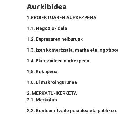
Aurkibidea
1.PROIEKTUAREN AURKEZPENA
1.1. Negozio-ideia
1.2. Enpresaren helburuak
1.3. Izen komertziala, marka eta logotipo
1.4. Ekintzaileen aurkezpena
1.5. Kokapena
1.6. El makroingurunea
2. MERKATU-IKERKETA
2.1. Merkatua
2.2. Kontsumitzaile posiblea eta publiko 