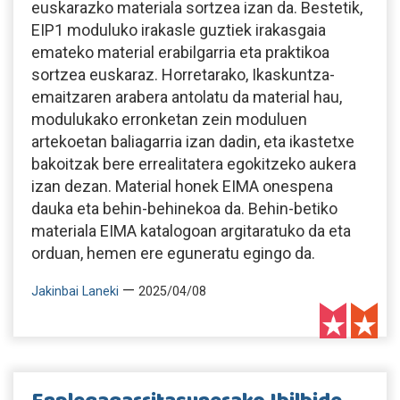
euskarazko materiala sortzea izan da. Bestetik,
EIP1 moduluko irakasle guztiek irakasgaia
emateko material erabilgarria eta praktikoa
sortzea euskaraz. Horretarako, Ikaskuntza-
emaitzaren arabera antolatu da material hau,
modulukako erronketan zein moduluen
artekoetan baliagarria izan dadin, eta ikastetxe
bakoitzak bere errealitatera egokitzeko aukera
izan dezan. Material honek EIMA onespena
dauka eta behin-behinekoa da. Behin-betiko
materiala EIMA katalogoan argitaratuko da eta
orduan, hemen ere eguneratu egingo da.
—
Jakinbai Laneki
2025/04/08