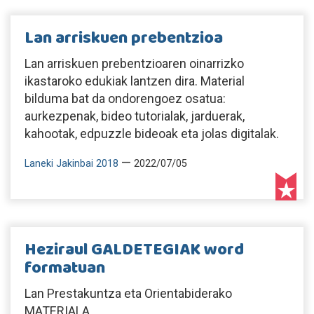
Lan arriskuen prebentzioa
Lan arriskuen prebentzioaren oinarrizko
ikastaroko edukiak lantzen dira. Material
bilduma bat da ondorengoez osatua:
aurkezpenak, bideo tutorialak, jarduerak,
kahootak, edpuzzle bideoak eta jolas digitalak.
—
Laneki Jakinbai 2018
2022/07/05
Heziraul GALDETEGIAK word
formatuan
Lan Prestakuntza eta Orientabiderako
MATERIALA