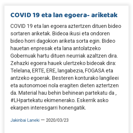
COVID 19 eta lan egoera- ariketak
COVID 19 eta lan egoera aztertzen dituen bideo
sortaren ariketak. Bideoa ikusi eta ondoren
bideo horri dagokion ariketa sorta egin. Bideo
hauetan enpresak eta lana antolatzeko
Gobernuak hartu dituen neurriak azaltzen dira.
Zehazki egoera hauek ulertzeko bideoak dira:
Telelana, ERTE, ERE, langabezia, FOGASA eta
antzeko egoerak. Besteren konturako langileei
eta autonomoei nola eragiten dieten aztertzen
da. Material hau behin behinean partekatu da ,
#LHpartekatu ekimenerako. Eskerrik asko
ekarpen interesgarri honengatik.
—
Jakinbai Laneki
2020/03/23