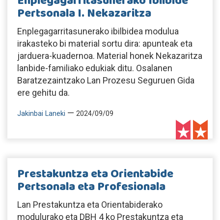
Enplegagarritasunerako Ibilbide
Pertsonala I. Nekazaritza
Enplegagarritasunerako ibilbidea modulua
irakasteko bi material sortu dira: apunteak eta
jarduera-kuadernoa. Material honek Nekazaritza
lanbide-familiako edukiak ditu. Osalanen
Baratzezaintzako Lan Prozesu Seguruen Gida
ere gehitu da.
—
Jakinbai Laneki
2024/09/09
Prestakuntza eta Orientabide
Pertsonala eta Profesionala
Lan Prestakuntza eta Orientabiderako
modulurako eta DBH 4 ko Prestakuntza eta