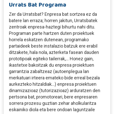
Urrats Bat Programa
Zer da Urratsbat? Enpresa bat sortzea ez da
batere lan erraza; horren jakitun, Urratsbatek
zentroak enpresa-haztegi bihurtu nahi ditu.
Programan parte hartzen duten proiektuek
horrela eskatzen dutenean, programako
partaideek beste instalazio batzuk ere erabil
ditzakete, hala nola, azterketa fasean dauden
prototipoak egiteko tailerrak,… Honez gain,
ikastetxe bakoitzak du enpresa proiektuen
garrantzia zabaltzeaz (autoenplegua lan
merkatuari irteera emateko bide erreal bezala
aurkezteko hitzaldiak…) enpresa proiektuen
dinamizazioaz (tutorizazioaz) arduratzen den
pertsona bat, promotoreari, bere enpresaren
sorrera prozesu guztian zehar aholkularitza
eskainiko diola eta bere ondoan laguntzaile