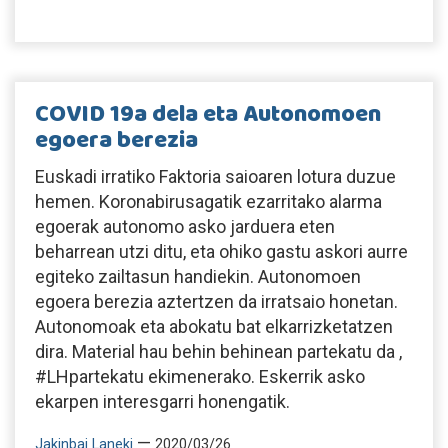
COVID 19a dela eta Autonomoen
egoera berezia
Euskadi irratiko Faktoria saioaren lotura duzue
hemen. Koronabirusagatik ezarritako alarma
egoerak autonomo asko jarduera eten
beharrean utzi ditu, eta ohiko gastu askori aurre
egiteko zailtasun handiekin. Autonomoen
egoera berezia aztertzen da irratsaio honetan.
Autonomoak eta abokatu bat elkarrizketatzen
dira. Material hau behin behinean partekatu da ,
#LHpartekatu ekimenerako. Eskerrik asko
ekarpen interesgarri honengatik.
—
Jakinbai Laneki
2020/03/26