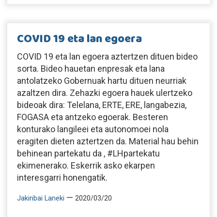
COVID 19 eta lan egoera
COVID 19 eta lan egoera aztertzen dituen bideo
sorta. Bideo hauetan enpresak eta lana
antolatzeko Gobernuak hartu dituen neurriak
azaltzen dira. Zehazki egoera hauek ulertzeko
bideoak dira: Telelana, ERTE, ERE, langabezia,
FOGASA eta antzeko egoerak. Besteren
konturako langileei eta autonomoei nola
eragiten dieten aztertzen da. Material hau behin
behinean partekatu da , #LHpartekatu
ekimenerako. Eskerrik asko ekarpen
interesgarri honengatik.
—
Jakinbai Laneki
2020/03/20