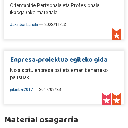
Orientabide Pertsonala eta Profesionala
ikasgairako materiala.
—
Jakinbai Laneki
2023/11/23
Enpresa-proiektua egiteko gida
Nola sortu enpresa bat eta eman beharreko
pausuak
—
jakinbai2017
2017/08/28
Material osagarria