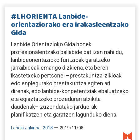
#LHORIENTA Lanbide-
orientaziorako era irakasleentzako
Gida
Lanbide Orientazioko Gida honek
profesionalentzako baliabide bat izan nahi du,
lanbideorientazioko funtzioak garatzeko
jarraibideak emango dizkiena, eta beren
ikastetxeko pertsonei –prestakuntza-zikloak
edo enplegurako prestakuntza egiten ari
direnak, edo lanbide-konpetentziak ebaluatzeko
eta egiaztatzeko prozedurari atxikita
daudenak– zuzendutako jarduerak
planifikatzen eta garatzen lagunduko diena.
—
Laneki Jakinbai 2018
2019/11/08