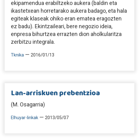
ekipamendua erabiltzeko aukera (baldin eta
ikastetxean horretarako aukera badago, eta hala
egiteak klaseak ohiko eran ematea eragozten
ez badu). Ekintzaileari, bere negozio ideia,
enpresa bihurtzea errazten dion aholkularitza
zerbitzu integrala.
—
Tknika
2016/01/13
Lan-arriskuen prebentzioa
(M. Osagarria)
—
Elhuyar-linkak
2013/05/07