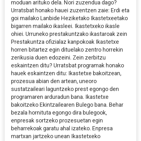
moduan arituko dela. Nori zuzendua dago?
Urratsbat honako hauei zuzentzen zaie: Erdi eta
goi mailako Lanbide Heziketako Ikastetxeetako
bigarren mailako ikasleei. Ikastetxeko ikasle
ohiei. Urruneko prestakuntzako ikastaroak zein
Prestakuntza ofizialaz kanpokoak Ikastetxe
horren bitartez egin dituelako zentro horrekin
zerikusia duen edozeini. Zein zerbitzu
eskaintzen ditu? Urratsbat programak honako
hauek eskaintzen ditu: Ikastetxe bakoitzean,
prozesua abian den artean, uneoro
sustatzaileari laguntzeko prest egongo den
programaren arduradun bana. Ikastetxe
bakoitzeko Ekintzailearen Bulego bana. Behar
bezala hornituta egongo dira bulegook,
enpresak sortzeko prozesuetan egin
beharrekoak garatu ahal izateko. Enpresa
martxan jartzeko unean Ikastetxeko