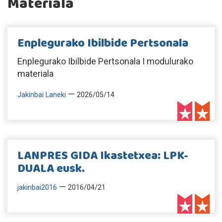
Materiala
Enplegurako Ibilbide Pertsonala
Enplegurako Ibilbide Pertsonala I modulurako
materiala
—
Jakinbai Laneki
2026/05/14
LANPRES GIDA Ikastetxea: LPK-
DUALA eusk.
—
jakinbai2016
2016/04/21