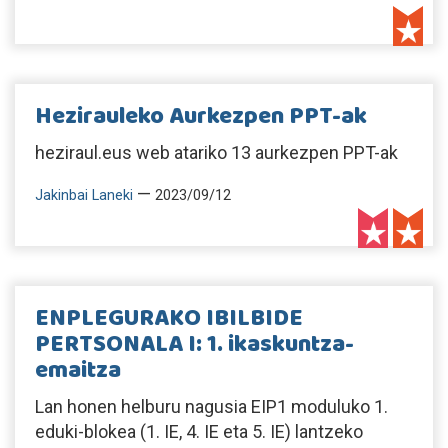
Hezirauleko Aurkezpen PPT-ak
heziraul.eus web atariko 13 aurkezpen PPT-ak
—
Jakinbai Laneki
2023/09/12
ENPLEGURAKO IBILBIDE
PERTSONALA I: 1. ikaskuntza-
emaitza
Lan honen helburu nagusia EIP1 moduluko 1.
eduki-blokea (1. IE, 4. IE eta 5. IE) lantzeko