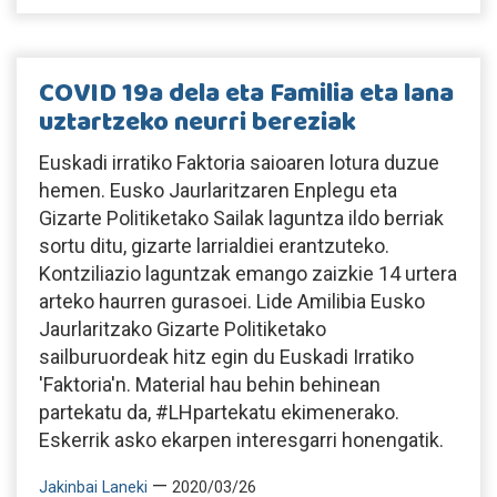
COVID 19a dela eta Familia eta lana
uztartzeko neurri bereziak
Euskadi irratiko Faktoria saioaren lotura duzue
hemen. Eusko Jaurlaritzaren Enplegu eta
Gizarte Politiketako Sailak laguntza ildo berriak
sortu ditu, gizarte larrialdiei erantzuteko.
Kontziliazio laguntzak emango zaizkie 14 urtera
arteko haurren gurasoei. Lide Amilibia Eusko
Jaurlaritzako Gizarte Politiketako
sailburuordeak hitz egin du Euskadi Irratiko
'Faktoria'n. Material hau behin behinean
partekatu da, #LHpartekatu ekimenerako.
Eskerrik asko ekarpen interesgarri honengatik.
—
Jakinbai Laneki
2020/03/26