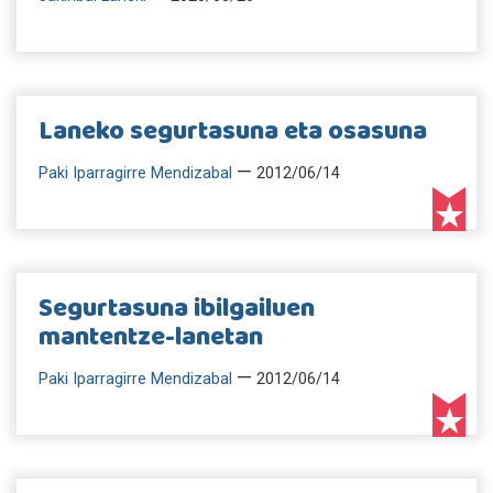
Laneko segurtasuna eta osasuna
—
Paki Iparragirre Mendizabal
2012/06/14
Segurtasuna ibilgailuen
mantentze-lanetan
—
Paki Iparragirre Mendizabal
2012/06/14