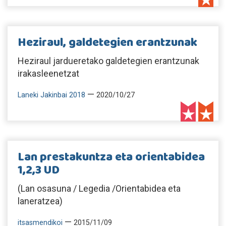
Heziraul, galdetegien erantzunak
Heziraul jardueretako galdetegien erantzunak
irakasleenetzat
—
Laneki Jakinbai 2018
2020/10/27
Lan prestakuntza eta orientabidea
1,2,3 UD
(Lan osasuna / Legedia /Orientabidea eta
laneratzea)
—
itsasmendikoi
2015/11/09