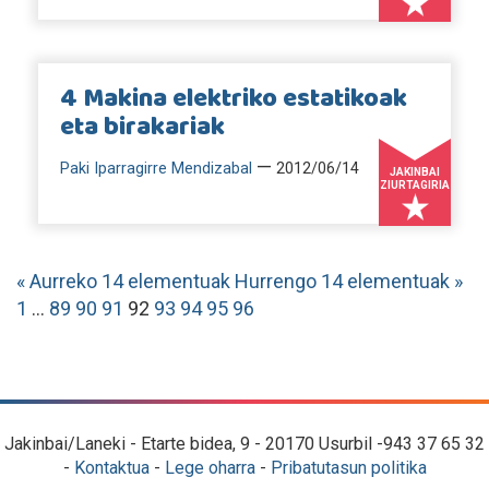
4 Makina elektriko estatikoak
eta birakariak
—
Paki Iparragirre Mendizabal
2012/06/14
JAKINBAI
ZIURTAGIRIA
« Aurreko 14 elementuak
Hurrengo 14 elementuak »
1
...
89
90
91
92
93
94
95
96
Jakinbai/Laneki - Etarte bidea, 9 - 20170 Usurbil -943 37 65 32
-
Kontaktua
-
Lege oharra
-
Pribatutasun politika