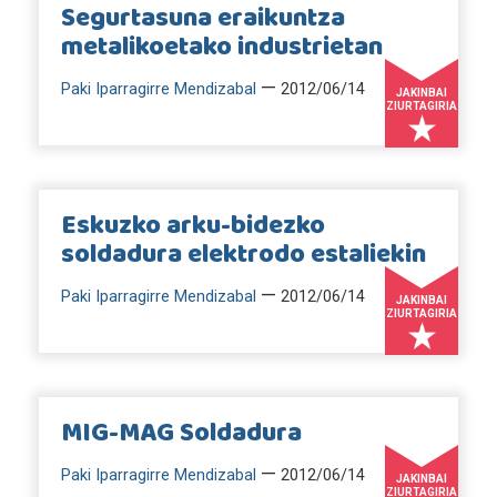
Segurtasuna eraikuntza
metalikoetako industrietan
—
Paki Iparragirre Mendizabal
2012/06/14
JAKINBAI
ZIURTAGIRIA
Eskuzko arku-bidezko
soldadura elektrodo estaliekin
—
Paki Iparragirre Mendizabal
2012/06/14
JAKINBAI
ZIURTAGIRIA
MIG-MAG Soldadura
—
Paki Iparragirre Mendizabal
2012/06/14
JAKINBAI
ZIURTAGIRIA