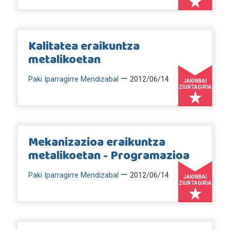
Kalitatea eraikuntza
metalikoetan
—
Paki Iparragirre Mendizabal
2012/06/14
JAKINBAI
ZIURTAGIRIA
Mekanizazioa eraikuntza
metalikoetan - Programazioa
—
Paki Iparragirre Mendizabal
2012/06/14
JAKINBAI
ZIURTAGIRIA