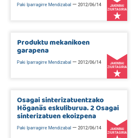
—
Paki Iparragirre Mendizabal
2012/06/14
JAKINBAI
ZIURTAGIRIA
Produktu mekanikoen
garapena
—
Paki Iparragirre Mendizabal
2012/06/14
JAKINBAI
ZIURTAGIRIA
Osagai sinterizatuentzako
Höganäs eskuliburua. 2 Osagai
sinterizatuen ekoizpena
—
Paki Iparragirre Mendizabal
2012/06/14
JAKINBAI
ZIURTAGIRIA