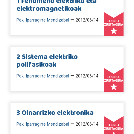
1 Fenomeno elektriko eta
elektromagnetikoak
—
Paki Iparragirre Mendizabal
2012/06/14
JAKINBAI
ZIURTAGIRIA
2 Sistema elektriko
polifasikoak
—
Paki Iparragirre Mendizabal
2012/06/14
JAKINBAI
ZIURTAGIRIA
3 Oinarrizko elektronika
—
Paki Iparragirre Mendizabal
2012/06/14
JAKINBAI
ZIURTAGIRIA