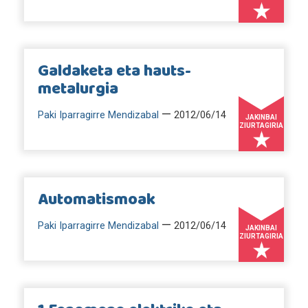
Galdaketa eta hauts-
metalurgia
—
Paki Iparragirre Mendizabal
2012/06/14
JAKINBAI
ZIURTAGIRIA
Automatismoak
—
Paki Iparragirre Mendizabal
2012/06/14
JAKINBAI
ZIURTAGIRIA