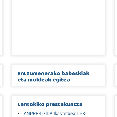
Entzumenerako babeskiak
eta moldeak egitea
Lantokiko prestakuntza
LANPRES GIDA Ikastetxea: LPK-