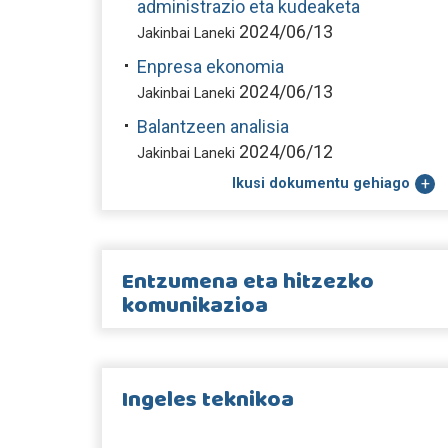
administrazio eta kudeaketa
2024/06/13
Jakinbai Laneki
Enpresa ekonomia
2024/06/13
Jakinbai Laneki
Balantzeen analisia
2024/06/12
Jakinbai Laneki
Ikusi dokumentu gehiago
Entzumena eta hitzezko
komunikazioa
Ingeles teknikoa