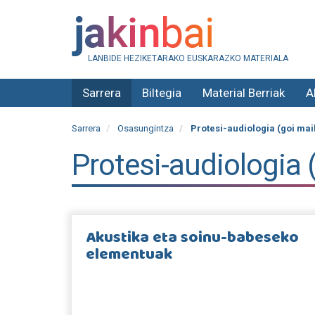
LANBIDE HEZIKETARAKO EUSKARAZKO MATERIALA
Sarrera
Biltegia
Material Berriak
A
Sarrera
Osasungintza
Protesi-audiologia (goi mai
Protesi-audiologia 
Akustika eta soinu-babeseko
elementuak