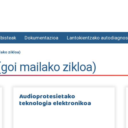
lbisteak
Dokumentazioa
Lantokientzako autodiagnos
lako zikloa)
(goi mailako zikloa)
Audioprotesietako
teknologia elektronikoa