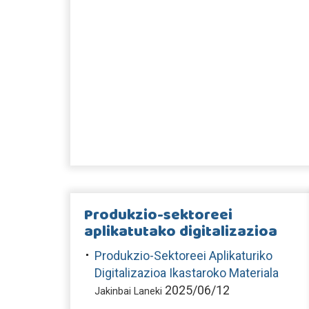
Produkzio-sektoreei
aplikatutako digitalizazioa
Produkzio-Sektoreei Aplikaturiko
Digitalizazioa Ikastaroko Materiala
2025/06/12
Jakinbai Laneki