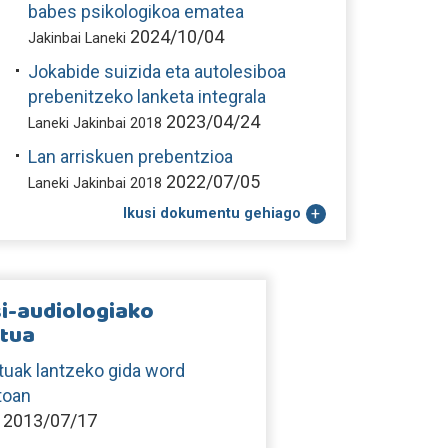
babes psikologikoa ematea
2024/10/04
Jakinbai Laneki
Jokabide suizida eta autolesiboa
prebenitzeko lanketa integrala
2023/04/24
Laneki Jakinbai 2018
Lan arriskuen prebentzioa
2022/07/05
Laneki Jakinbai 2018
Ikusi dokumentu gehiago
i-audiologiako
ktua
tuak lantzeko gida word
toan
2013/07/17