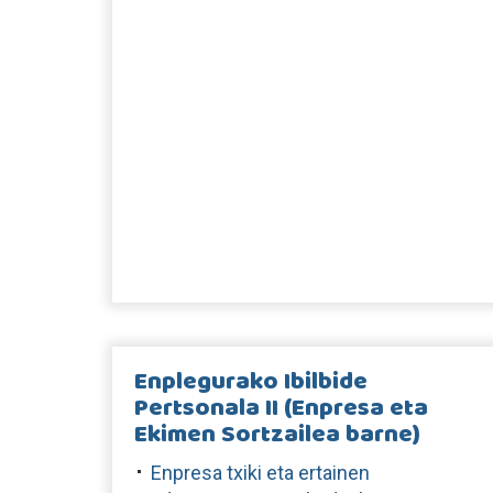
Enplegurako Ibilbide
Pertsonala II (Enpresa eta
Ekimen Sortzailea barne)
Enpresa txiki eta ertainen