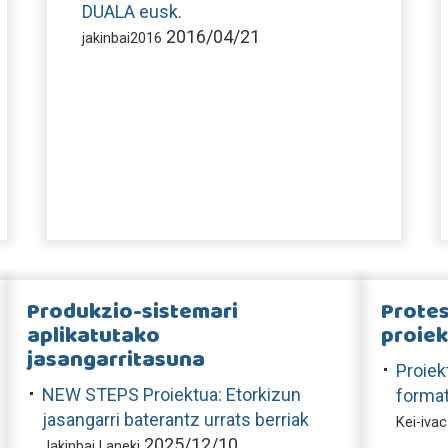
DUALA eusk.
2016/04/21
jakinbai2016
Produkzio-sistemari
Protes
aplikatutako
proie
jasangarritasuna
Proiek
NEW STEPS Proiektua: Etorkizun
forma
jasangarri baterantz urrats berriak
Kei-ivac
2025/12/10
Jakinbai Laneki