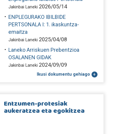
2026/05/14
Jakinbai Laneki
ENPLEGURAKO IBILBIDE
PERTSONALA I: 1. ikaskuntza-
emaitza
2025/04/08
Jakinbai Laneki
Laneko Arriskuen Prebentzioa
OSALANEN GIDAK
2024/09/09
Jakinbai Laneki
Ikusi dokumentu gehiago
Entzumen-protesiak
aukeratzea eta egokitzea