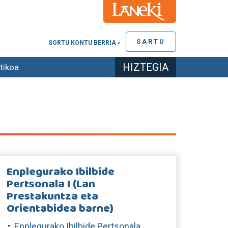
SARTU
SORTU KONTU BERRIA »
HIZTEGIA
tikoa
Enplegurako Ibilbide
Pertsonala I (Lan
Prestakuntza eta
Orientabidea barne)
Enplegurako Ibilbide Pertsonala