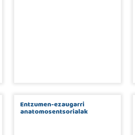
Entzumen-ezaugarri
anatomosentsorialak