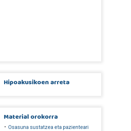
Hipoakusikoen arreta
Material orokorra
Osasuna sustatzea eta pazienteari