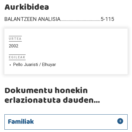
Aurkibidea
BALANTZEEN ANALISIA..................................5-115
URTEA
2002
EGILEAK
Pello Juaristi / Elhuyar
Dokumentu honekin
erlazionatuta dauden...
Familiak