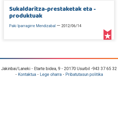
Sukaldaritza-prestaketak eta -
produktuak
—
Paki Iparragirre Mendizabal
2012/06/14
Jakinbai/Laneki - Etarte bidea, 9 - 20170 Usurbil -943 37 65 32
-
Kontaktua
-
Lege oharra
-
Pribatutasun politika