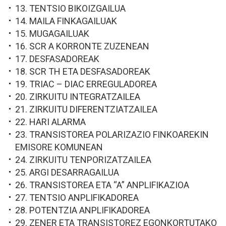
13. TENTSIO BIKOIZGAILUA
14. MAILA FINKAGAILUAK
15. MUGAGAILUAK
16. SCR A KORRONTE ZUZENEAN
17. DESFASADOREAK
18. SCR TH ETA DESFASADOREAK
19. TRIAC – DIAC ERREGULADOREA
20. ZIRKUITU INTEGRATZAILEA
21. ZIRKUITU DIFERENTZIATZAILEA
22. HARI ALARMA
23. TRANSISTOREA POLARIZAZIO FINKOAREKIN
EMISORE KOMUNEAN
24. ZIRKUITU TENPORIZATZAILEA
25. ARGI DESARRAGAILUA
26. TRANSISTOREA ETA “A” ANPLIFIKAZIOA
27. TENTSIO ANPLIFIKADOREA
28. POTENTZIA ANPLIFIKADOREA
29. ZENER ETA TRANSISTOREZ EGONKORTUTAKO