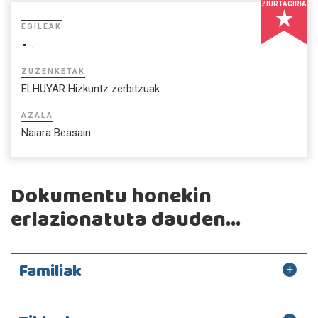
ZIURTAGIRIA
EGILEAK
.
ZUZENKETAK
ELHUYAR Hizkuntz zerbitzuak
AZALA
Naiara Beasain
Dokumentu honekin
erlazionatuta dauden...
Familiak