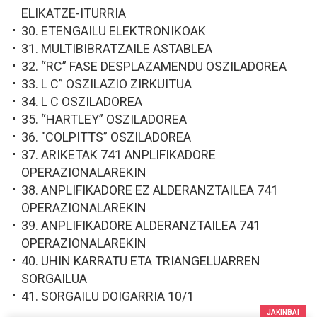
ELIKATZE-ITURRIA
30. ETENGAILU ELEKTRONIKOAK
31. MULTIBIBRATZAILE ASTABLEA
32. “RC” FASE DESPLAZAMENDU OSZILADOREA
33. L C” OSZILAZIO ZIRKUITUA
34. L C OSZILADOREA
35. “HARTLEY” OSZILADOREA
36. "COLPITTS” OSZILADOREA
37. ARIKETAK 741 ANPLIFIKADORE
OPERAZIONALAREKIN
38. ANPLIFIKADORE EZ ALDERANZTAILEA 741
OPERAZIONALAREKIN
39. ANPLIFIKADORE ALDERANZTAILEA 741
OPERAZIONALAREKIN
40. UHIN KARRATU ETA TRIANGELUARREN
SORGAILUA
41. SORGAILU DOIGARRIA 10/1
JAKINBAI