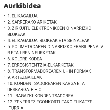
Aurkibidea
1. ELIKAGAILUA
2. SARRERAKO ARIKETAK
3. ZIRKUITU ELEKTRONIKOEN OINARRIZKO
BLOKEAK
4. ELIKAGAILUA. BLOKEAK ETA SEINALEAK
5. POLIMETROAREN OINARRIZKO ERABILPENA. V,
R ETA I-REN NEURKETAK
6. KOLORE KODEA
7. ERRESISTENTZIA-ELKARKETAK
8. TRANSFORMADOREAREN UHIN FORMAK
9. ARTEZGAILUAK
10. KONDENTSADOREAREN KARGA ETA
DESKARGA: R – C
11. IRAGAZKI-KONDENTSADOREA
12. ZENERREZ EGONKORTUTAKO ELIKATZE-
ITURRIA