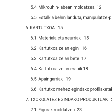
5.4. Mikrouhin-labean moldatzea 12
5.5. Estalkia behin landuta, manipulatze-
6. KARTUTXOA 15
6.1. Materiala eta neurriak 15
6.2. Kartutxoa zelan egin 16
6.3. Kartutxoa zelan bete 17
6.4. Kartutxoa zelan erabili 18
6.5. Apaingarriak 19
6.6. Kartutxo mehez egindako profilaket
7. TXOKOLATEZ EGINDAKO PRODUKTUAK 
7.1. Figurak moldatzea 23