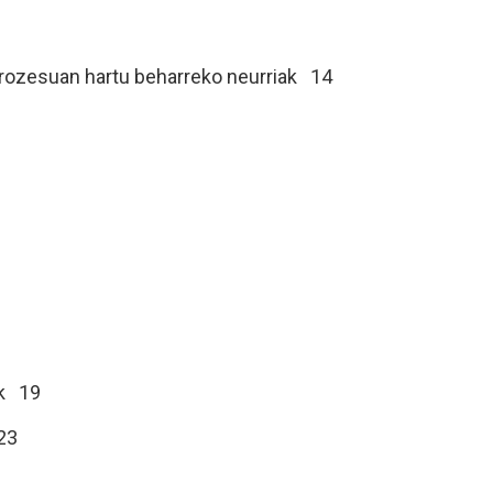
prozesuan hartu beharreko neurriak 14
ak 19
23