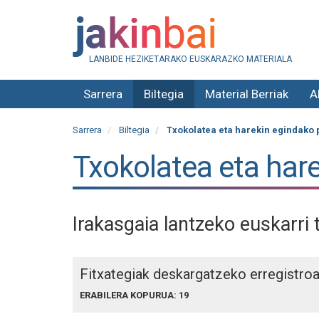
LANBIDE HEZIKETARAKO EUSKARAZKO MATERIALA
Sarrera
Biltegia
Material Berriak
A
Sarrera
Biltegia
Txokolatea eta harekin egindako
Txokolatea eta har
Irakasgaia lantzeko euskarri 
Fitxategiak deskargatzeko erregistro
ERABILERA KOPURUA: 19