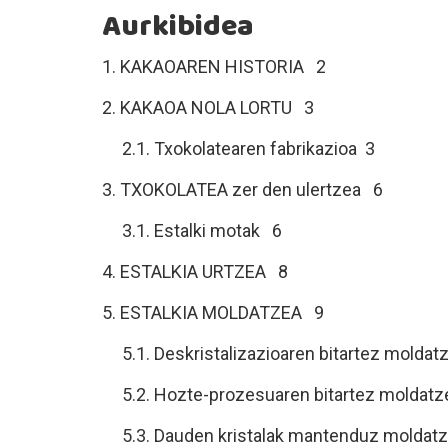
Aurkibidea
1. KAKAOAREN HISTORIA 2
2. KAKAOA NOLA LORTU 3
2.1. Txokolatearen fabrikazioa 3
3. TXOKOLATEA zer den ulertzea 6
3.1. Estalki motak 6
4. ESTALKIA URTZEA 8
5. ESTALKIA MOLDATZEA 9
5.1. Deskristalizazioaren bitartez moldat
5.2. Hozte-prozesuaren bitartez moldatz
5.3. Dauden kristalak mantenduz moldat