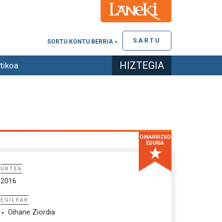
SARTU
SORTU KONTU BERRIA »
HIZTEGIA
tikoa
OINARRIZKO
EDUKIA
URTEA
2016
EGILEAK
Oihane Ziordia