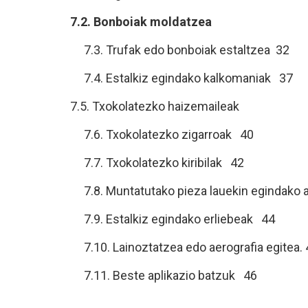
7.2. Bonboiak moldatzea
7.3. Trufak edo bonboiak estaltzea 32
7.4. Estalkiz egindako kalkomaniak 37
7.5. Txokolatezko haizemaileak
7.6. Txokolatezko zigarroak 40
7.7. Txokolatezko kiribilak 42
7.8. Muntatutako pieza lauekin egindako 
7.9. Estalkiz egindako erliebeak 44
7.10. Lainoztatzea edo aerografia egitea. 
7.11. Beste aplikazio batzuk 46