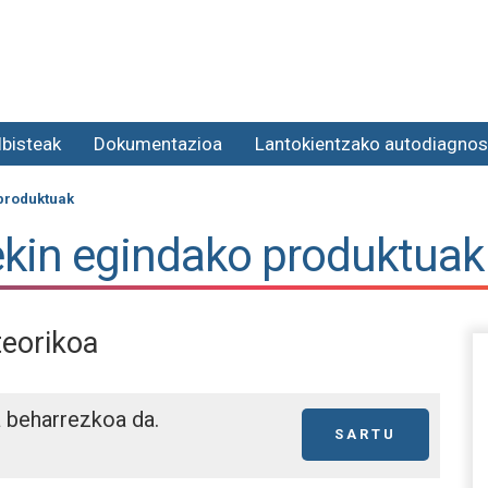
lbisteak
Dokumentazioa
Lantokientzako autodiagnos
 produktuak
ekin egindako produktuak
teorikoa
a beharrezkoa da.
SARTU