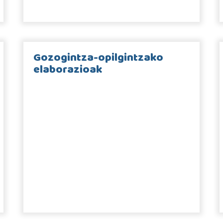
Gozogintza-opilgintzako
elaborazioak