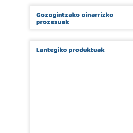
Gozogintzako oinarrizko
prozesuak
Lantegiko produktuak