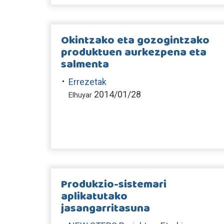
Okintzako eta gozogintzako
produktuen aurkezpena eta
salmenta
Errezetak
2014/01/28
Elhuyar
Produkzio-sistemari
aplikatutako
jasangarritasuna