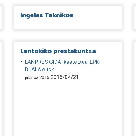
Ingeles Teknikoa
Lantokiko prestakuntza
LANPRES GIDA Ikastetxea: LPK-
DUALA eusk.
2016/04/21
jakinbai2016