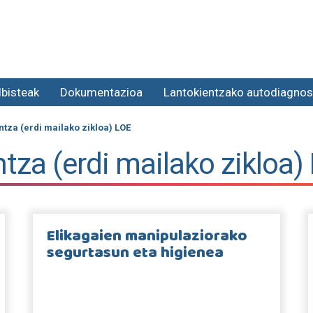
lbisteak
Dokumentazioa
Lantokientzako autodiagnos
tza (erdi mailako zikloa) LOE
tza (erdi mailako zikloa)
Elikagaien manipulaziorako
segurtasun eta higienea