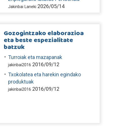
2026/05/14
Jakinbai Laneki
Gozogintzako elaborazioa
eta beste espezialitate
batzuk
Turroiak eta mazapanak
2016/09/12
jakinbai2016
Txokolatea eta harekin egindako
produktuak
2016/09/12
jakinbai2016