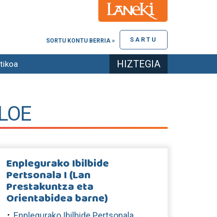
SARTU
SORTU KONTU BERRIA »
HIZTEGIA
tikoa
 LOE
Enplegurako Ibilbide
Pertsonala I (Lan
Prestakuntza eta
Orientabidea barne)
Enplegurako Ibilbide Pertsonala