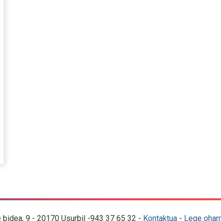
e bidea, 9 - 20170 Usurbil -943 37 65 32 -
Kontaktua
-
Lege oharr