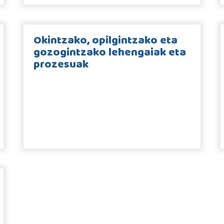
Okintzako, opilgintzako eta
gozogintzako lehengaiak eta
prozesuak