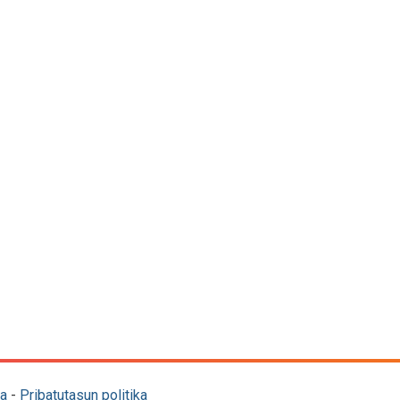
a
-
Pribatutasun politika