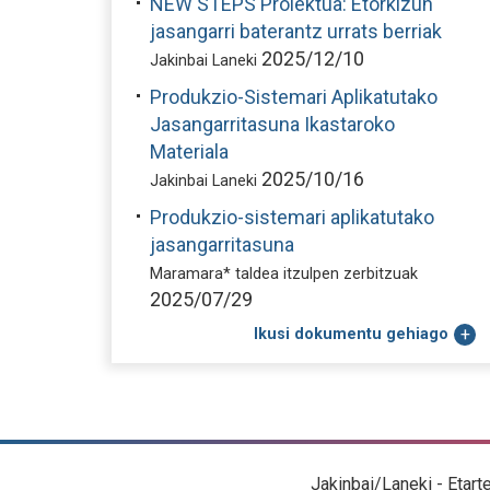
NEW STEPS Proiektua: Etorkizun
jasangarri baterantz urrats berriak
2025/12/10
Jakinbai Laneki
Produkzio-Sistemari Aplikatutako
Jasangarritasuna Ikastaroko
Materiala
2025/10/16
Jakinbai Laneki
Produkzio-sistemari aplikatutako
jasangarritasuna
Maramara* taldea itzulpen zerbitzuak
2025/07/29
Ikusi dokumentu gehiago
Jakinbai/Laneki - Etart