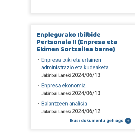
Enplegurako Ibilbide
Pertsonala II (Enpresa eta
Ekimen Sortzailea barne)
Enpresa txiki eta ertainen
administrazio eta kudeaketa
2024/06/13
Jakinbai Laneki
Enpresa ekonomia
2024/06/13
Jakinbai Laneki
Balantzeen analisia
2024/06/12
Jakinbai Laneki
Ikusi dokumentu gehiago