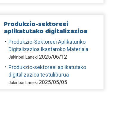
Produkzio-sektoreei
aplikatutako digitalizazioa
Produkzio-Sektoreei Aplikaturiko
Digitalizazioa Ikastaroko Materiala
2025/06/12
Jakinbai Laneki
Produkzio-sektoreei aplikatutako
digitalizazioa testuliburua
2025/05/05
Jakinbai Laneki