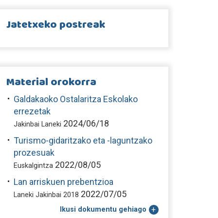
Jatetxeko postreak
Material orokorra
Galdakaoko Ostalaritza Eskolako
errezetak
2024/06/18
Jakinbai Laneki
Turismo-gidaritzako eta -laguntzako
prozesuak
2022/08/05
Euskalgintza
Lan arriskuen prebentzioa
2022/07/05
Laneki Jakinbai 2018
Ikusi dokumentu gehiago