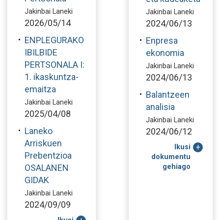
Jakinbai Laneki
Jakinbai Laneki
2026/05/14
2024/06/13
ENPLEGURAKO
Enpresa
IBILBIDE
ekonomia
PERTSONALA I:
Jakinbai Laneki
1. ikaskuntza-
2024/06/13
emaitza
Balantzeen
Jakinbai Laneki
analisia
2025/04/08
Jakinbai Laneki
Laneko
2024/06/12
Arriskuen
Ikusi
Prebentzioa
dokumentu
OSALANEN
gehiago
GIDAK
Jakinbai Laneki
2024/09/09