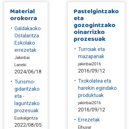
Material
Pastelgintzako
orokorra
eta
gozogintzako
Galdakaoko
oinarrizko
Ostalaritza
prozesuak
Eskolako
Turroiak eta
errezetak
mazapanak
Jakinbai
jakinbai2016
Laneki
2016/09/12
2024/06/18
Txokolatea eta
Turismo-
harekin egindako
gidaritzako
produktuak
eta -
laguntzako
jakinbai2016
2016/09/12
prozesuak
Euskalgintza
Errezetak
2022/08/05
Elhuyar