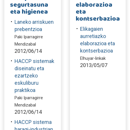
segurtasuna
elaborazioa
eta higienea
eta
kontserbazioa
Laneko arriskuen
Elikagaien
prebentzioa
aurretiazko
Paki Iparragirre
elaborazioa eta
Mendizabal
kontserbazioa
2012/06/14
Elhuyar-linkak
HACCP sistemak
2013/05/07
diseinatu eta
ezartzeko
eskuliburu
praktikoa
Paki Iparragirre
Mendizabal
2012/06/14
HACCP sistema
haragi-industrian