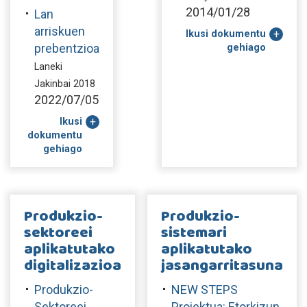
2014/01/28
Lan
arriskuen
Ikusi dokumentu
prebentzioa
gehiago
Laneki
Jakinbai 2018
2022/07/05
Ikusi
dokumentu
gehiago
Produkzio-
Produkzio-
sektoreei
sistemari
aplikatutako
aplikatutako
digitalizazioa
jasangarritasuna
Produkzio-
NEW STEPS
Sektoreei
Proiektua: Etorkizun