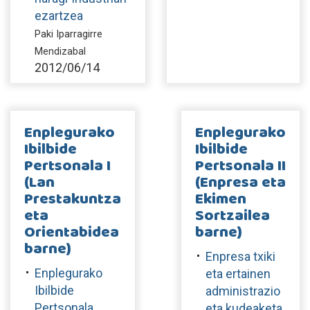
ezartzea
Paki Iparragirre
Mendizabal
2012/06/14
Enplegurako
Enplegurako
Ibilbide
Ibilbide
Pertsonala I
Pertsonala II
(Lan
(Enpresa eta
Prestakuntza
Ekimen
eta
Sortzailea
Orientabidea
barne)
barne)
Enpresa txiki
Enplegurako
eta ertainen
Ibilbide
administrazio
Pertsonala
eta kudeaketa