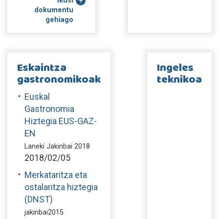
Ikusi
dokumentu
gehiago
Eskaintza
Ingeles
gastronomikoak
teknikoa
Euskal
Gastronomia
Hiztegia EUS-GAZ-
EN
Laneki Jakinbai 2018
2018/02/05
Merkataritza eta
ostalaritza hiztegia
(DNST)
jakinbai2015