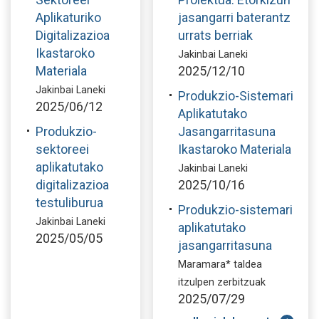
Aplikaturiko
jasangarri baterantz
Digitalizazioa
urrats berriak
Ikastaroko
Jakinbai Laneki
Materiala
2025/12/10
Jakinbai Laneki
Produkzio-Sistemari
2025/06/12
Aplikatutako
Produkzio-
Jasangarritasuna
sektoreei
Ikastaroko Materiala
aplikatutako
Jakinbai Laneki
digitalizazioa
2025/10/16
testuliburua
Produkzio-sistemari
Jakinbai Laneki
aplikatutako
2025/05/05
jasangarritasuna
Maramara* taldea
itzulpen zerbitzuak
2025/07/29