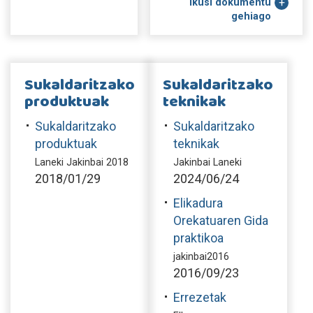
Ikusi dokumentu
gehiago
Sukaldaritzako
Sukaldaritzako
produktuak
teknikak
Sukaldaritzako
Sukaldaritzako
produktuak
teknikak
Laneki Jakinbai 2018
Jakinbai Laneki
2018/01/29
2024/06/24
Elikadura
Orekatuaren Gida
praktikoa
jakinbai2016
2016/09/23
Errezetak