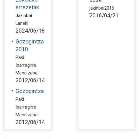
errezetak
jakinbai2016
2016/04/21
Jakinbai
Laneki
2024/06/18
Gozogintza
2010
Paki
Iparragirre
Mendizabal
2012/06/14
Gozogintza
Paki
Iparragirre
Mendizabal
2012/06/14