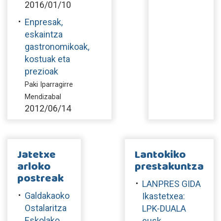
2016/01/10
Enpresak,
eskaintza
gastronomikoak,
kostuak eta
prezioak
Paki Iparragirre
Mendizabal
2012/06/14
Jatetxe
Lantokiko
arloko
prestakuntza
postreak
LANPRES GIDA
Galdakaoko
Ikastetxea:
Ostalaritza
LPK-DUALA
Eskolako
eusk.