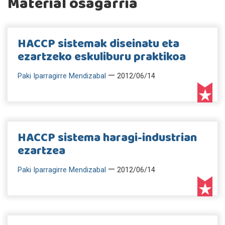
Material osagarria
HACCP sistemak diseinatu eta
ezartzeko eskuliburu praktikoa
—
Paki Iparragirre Mendizabal
2012/06/14
HACCP sistema haragi-industrian
ezartzea
—
Paki Iparragirre Mendizabal
2012/06/14