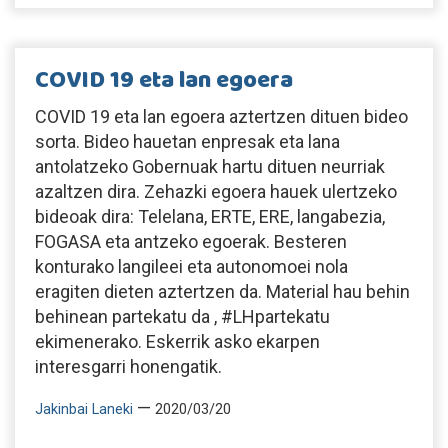
COVID 19 eta lan egoera
COVID 19 eta lan egoera aztertzen dituen bideo
sorta. Bideo hauetan enpresak eta lana
antolatzeko Gobernuak hartu dituen neurriak
azaltzen dira. Zehazki egoera hauek ulertzeko
bideoak dira: Telelana, ERTE, ERE, langabezia,
FOGASA eta antzeko egoerak. Besteren
konturako langileei eta autonomoei nola
eragiten dieten aztertzen da. Material hau behin
behinean partekatu da , #LHpartekatu
ekimenerako. Eskerrik asko ekarpen
interesgarri honengatik.
—
Jakinbai Laneki
2020/03/20