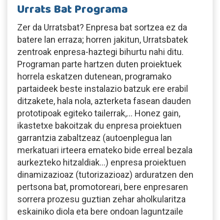
Urrats Bat Programa
Zer da Urratsbat? Enpresa bat sortzea ez da
batere lan erraza; horren jakitun, Urratsbatek
zentroak enpresa-haztegi bihurtu nahi ditu.
Programan parte hartzen duten proiektuek
horrela eskatzen dutenean, programako
partaideek beste instalazio batzuk ere erabil
ditzakete, hala nola, azterketa fasean dauden
prototipoak egiteko tailerrak,… Honez gain,
ikastetxe bakoitzak du enpresa proiektuen
garrantzia zabaltzeaz (autoenplegua lan
merkatuari irteera emateko bide erreal bezala
aurkezteko hitzaldiak…) enpresa proiektuen
dinamizazioaz (tutorizazioaz) arduratzen den
pertsona bat, promotoreari, bere enpresaren
sorrera prozesu guztian zehar aholkularitza
eskainiko diola eta bere ondoan laguntzaile