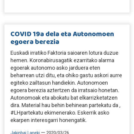
COVID 19a dela eta Autonomoen
egoera berezia
Euskadi irratiko Faktoria saioaren lotura duzue
hemen. Koronabirusagatik ezarritako alarma
egoerak autonomo asko jarduera eten
beharrean utzi ditu, eta ohiko gastu askori aurre
egiteko zailtasun handiekin. Autonomoen
egoera berezia aztertzen da irratsaio honetan.
Autonomoak eta abokatu bat elkarrizketatzen
dira. Material hau behin behinean partekatu da ,
#LHpartekatu ekimenerako. Eskerrik asko
ekarpen interesgarri honengatik.
—
Jakinbai Laneki
2020/03/26