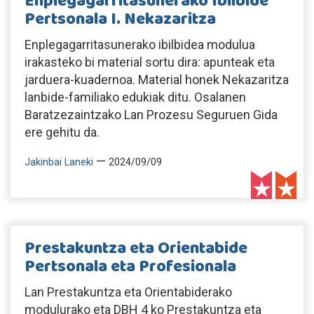
Enplegagarritasunerako Ibilbide
Pertsonala I. Nekazaritza
Enplegagarritasunerako ibilbidea modulua
irakasteko bi material sortu dira: apunteak eta
jarduera-kuadernoa. Material honek Nekazaritza
lanbide-familiako edukiak ditu. Osalanen
Baratzezaintzako Lan Prozesu Seguruen Gida
ere gehitu da.
—
Jakinbai Laneki
2024/09/09
Prestakuntza eta Orientabide
Pertsonala eta Profesionala
Lan Prestakuntza eta Orientabiderako
modulurako eta DBH 4 ko Prestakuntza eta