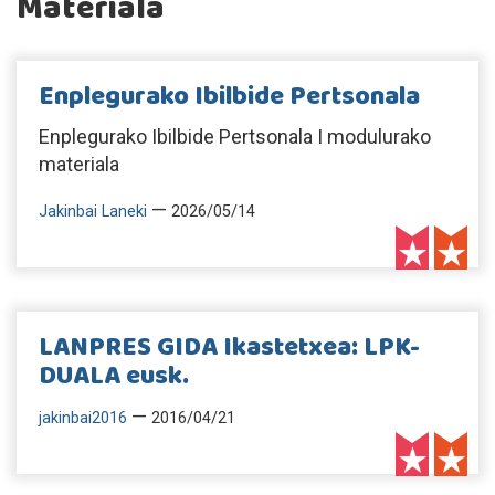
Materiala
Enplegurako Ibilbide Pertsonala
Enplegurako Ibilbide Pertsonala I modulurako
materiala
—
Jakinbai Laneki
2026/05/14
LANPRES GIDA Ikastetxea: LPK-
DUALA eusk.
—
jakinbai2016
2016/04/21