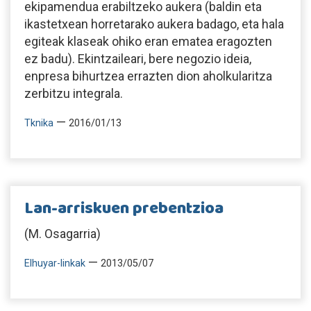
ekipamendua erabiltzeko aukera (baldin eta
ikastetxean horretarako aukera badago, eta hala
egiteak klaseak ohiko eran ematea eragozten
ez badu). Ekintzaileari, bere negozio ideia,
enpresa bihurtzea errazten dion aholkularitza
zerbitzu integrala.
—
Tknika
2016/01/13
Lan-arriskuen prebentzioa
(M. Osagarria)
—
Elhuyar-linkak
2013/05/07