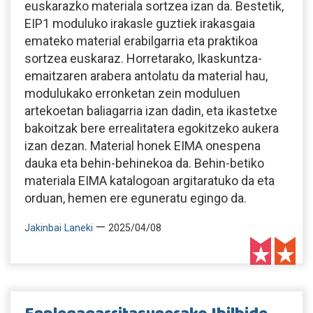
euskarazko materiala sortzea izan da. Bestetik,
EIP1 moduluko irakasle guztiek irakasgaia
emateko material erabilgarria eta praktikoa
sortzea euskaraz. Horretarako, Ikaskuntza-
emaitzaren arabera antolatu da material hau,
modulukako erronketan zein moduluen
artekoetan baliagarria izan dadin, eta ikastetxe
bakoitzak bere errealitatera egokitzeko aukera
izan dezan. Material honek EIMA onespena
dauka eta behin-behinekoa da. Behin-betiko
materiala EIMA katalogoan argitaratuko da eta
orduan, hemen ere eguneratu egingo da.
—
Jakinbai Laneki
2025/04/08