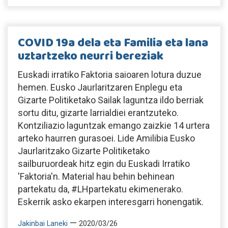
COVID 19a dela eta Familia eta lana
uztartzeko neurri bereziak
Euskadi irratiko Faktoria saioaren lotura duzue
hemen. Eusko Jaurlaritzaren Enplegu eta
Gizarte Politiketako Sailak laguntza ildo berriak
sortu ditu, gizarte larrialdiei erantzuteko.
Kontziliazio laguntzak emango zaizkie 14 urtera
arteko haurren gurasoei. Lide Amilibia Eusko
Jaurlaritzako Gizarte Politiketako
sailburuordeak hitz egin du Euskadi Irratiko
'Faktoria'n. Material hau behin behinean
partekatu da, #LHpartekatu ekimenerako.
Eskerrik asko ekarpen interesgarri honengatik.
—
Jakinbai Laneki
2020/03/26