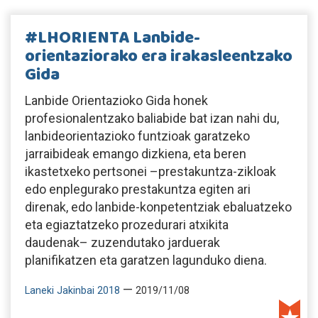
#LHORIENTA Lanbide-
orientaziorako era irakasleentzako
Gida
Lanbide Orientazioko Gida honek
profesionalentzako baliabide bat izan nahi du,
lanbideorientazioko funtzioak garatzeko
jarraibideak emango dizkiena, eta beren
ikastetxeko pertsonei –prestakuntza-zikloak
edo enplegurako prestakuntza egiten ari
direnak, edo lanbide-konpetentziak ebaluatzeko
eta egiaztatzeko prozedurari atxikita
daudenak– zuzendutako jarduerak
planifikatzen eta garatzen lagunduko diena.
—
Laneki Jakinbai 2018
2019/11/08