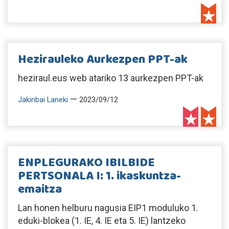
Hezirauleko Aurkezpen PPT-ak
heziraul.eus web atariko 13 aurkezpen PPT-ak
—
Jakinbai Laneki
2023/09/12
ENPLEGURAKO IBILBIDE
PERTSONALA I: 1. ikaskuntza-
emaitza
Lan honen helburu nagusia EIP1 moduluko 1.
eduki-blokea (1. IE, 4. IE eta 5. IE) lantzeko