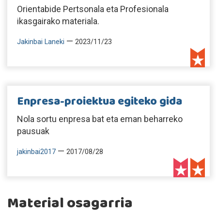
Orientabide Pertsonala eta Profesionala
ikasgairako materiala.
—
Jakinbai Laneki
2023/11/23
Enpresa-proiektua egiteko gida
Nola sortu enpresa bat eta eman beharreko
pausuak
—
jakinbai2017
2017/08/28
Material osagarria