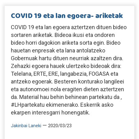
COVID 19 eta lan egoera- ariketak
COVID 19 eta lan egoera aztertzen dituen bideo
sortaren ariketak. Bideoa ikusi eta ondoren
bideo horri dagokion ariketa sorta egin. Bideo
hauetan enpresak eta lana antolatzeko
Gobernuak hartu dituen neurriak azaltzen dira.
Zehazki egoera hauek ulertzeko bideoak dira:
Telelana, ERTE, ERE, langabezia, FOGASA eta
antzeko egoerak. Besteren konturako langileei
eta autonomoei nola eragiten dieten aztertzen
da. Material hau behin behinean partekatu da ,
#LHpartekatu ekimenerako. Eskerrik asko
ekarpen interesgarri honengatik.
—
Jakinbai Laneki
2020/03/23