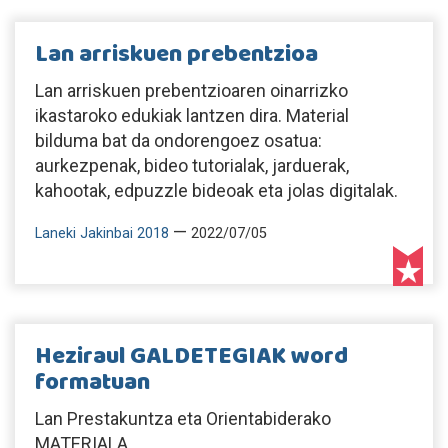
Lan arriskuen prebentzioa
Lan arriskuen prebentzioaren oinarrizko
ikastaroko edukiak lantzen dira. Material
bilduma bat da ondorengoez osatua:
aurkezpenak, bideo tutorialak, jarduerak,
kahootak, edpuzzle bideoak eta jolas digitalak.
—
Laneki Jakinbai 2018
2022/07/05
Heziraul GALDETEGIAK word
formatuan
Lan Prestakuntza eta Orientabiderako
MATERIALA