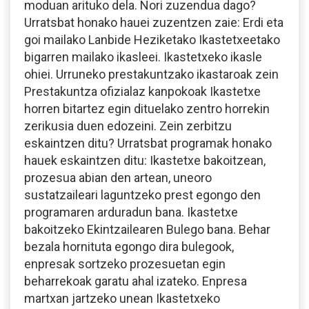
moduan arituko dela. Nori zuzendua dago?
Urratsbat honako hauei zuzentzen zaie: Erdi eta
goi mailako Lanbide Heziketako Ikastetxeetako
bigarren mailako ikasleei. Ikastetxeko ikasle
ohiei. Urruneko prestakuntzako ikastaroak zein
Prestakuntza ofizialaz kanpokoak Ikastetxe
horren bitartez egin dituelako zentro horrekin
zerikusia duen edozeini. Zein zerbitzu
eskaintzen ditu? Urratsbat programak honako
hauek eskaintzen ditu: Ikastetxe bakoitzean,
prozesua abian den artean, uneoro
sustatzaileari laguntzeko prest egongo den
programaren arduradun bana. Ikastetxe
bakoitzeko Ekintzailearen Bulego bana. Behar
bezala hornituta egongo dira bulegook,
enpresak sortzeko prozesuetan egin
beharrekoak garatu ahal izateko. Enpresa
martxan jartzeko unean Ikastetxeko