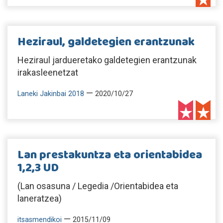
Heziraul, galdetegien erantzunak
Heziraul jardueretako galdetegien erantzunak
irakasleenetzat
—
Laneki Jakinbai 2018
2020/10/27
Lan prestakuntza eta orientabidea
1,2,3 UD
(Lan osasuna / Legedia /Orientabidea eta
laneratzea)
—
itsasmendikoi
2015/11/09