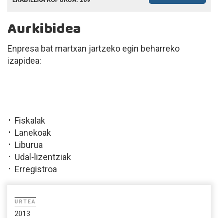
Aurkibidea
Enpresa bat martxan jartzeko egin beharreko
izapidea:
Fiskalak
Lanekoak
Liburua
Udal-lizentziak
Erregistroa
URTEA
2013