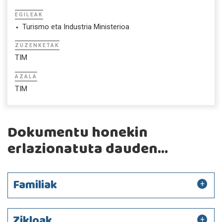
EGILEAK
Turismo eta Industria Ministerioa
ZUZENKETAK
TIM
AZALA
TIM
Dokumentu honekin
erlazionatuta dauden...
Familiak
Zikloak