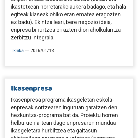
ikastetxean horretarako aukera badago, eta hala
egiteak klaseak ohiko eran ematea eragozten
ez badu). Ekintzaileari, bere negozio ideia,
enpresa bihurtzea errazten dion aholkularitza
zerbitzu integrala.
—
Tknika
2016/01/13
Ikasenpresa
Ikasenpresa programa ikasgeletan eskola-
enpresak sortzearen inguruan garatzen den
hezkuntza-programa bat da. Proiektu horren
helburuen artean dago enpresaren mundua
ikasgeletara hurbiltzea eta gaitasun