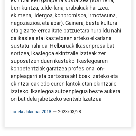
ekintzaileen garapena sustatzea (sormena,
berrikuntza, talde-lana, erabakiak hartzea,
ekimena, lidergoa, konpromisoa, irmotasuna,
negoziazioa, eta abar). Gainera, beste kultura
eta gizarte-errealitate batzuetara hurbildu nahi
da ikaslea eta ikastetxeen arteko elkarlana
sustatu nahi da. Helburuak Ikasenpresa bat
sortzea, ikaslegoa ekintzaile izateak zer
suposatzen duen ikasteko. Ikaslegoaren
konpetentziak garatzea profesional on-
enpleagarri eta pertsona aktiboak izateko eta
ekintzaileak edo euren lantokietan ekintzaile
izateko. Ikaslegoa autoenplegua beste aukera
on bat dela jabetzeko sentsibilizatzea.
—
Laneki Jakinbai 2018
2023/03/28