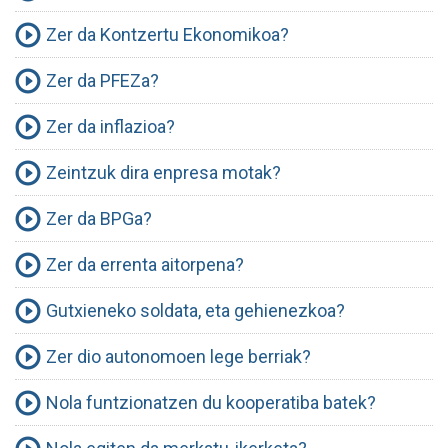
Zer da Kontzertu Ekonomikoa?
Zer da PFEZa?
Zer da inflazioa?
Zeintzuk dira enpresa motak?
Zer da BPGa?
Zer da errenta aitorpena?
Gutxieneko soldata, eta gehienezkoa?
Zer dio autonomoen lege berriak?
Nola funtzionatzen du kooperatiba batek?