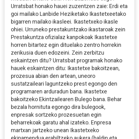
Urratsbat honako hauei zuzentzen zaie: Erdi eta
goi mailako Lanbide Heziketako Ikastetxeetako
bigarren mailako ikasleei. Ikastetxeko ikasle
ohiei. Urruneko prestakuntzako ikastaroak zein
Prestakuntza ofizialaz kanpokoak Ikastetxe
horren bitartez egin dituelako zentro horrekin
zerikusia duen edozeini. Zein zerbitzu
eskaintzen ditu? Urratsbat programak honako
hauek eskaintzen ditu: Ikastetxe bakoitzean,
prozesua abian den artean, uneoro
sustatzaileari laguntzeko prest egongo den
programaren arduradun bana. Ikastetxe
bakoitzeko Ekintzailearen Bulego bana. Behar
bezala hornituta egongo dira bulegook,
enpresak sortzeko prozesuetan egin
beharrekoak garatu ahal izateko. Enpresa
martxan jartzeko unean Ikastetxeko
ekipamendua erabiltzeko aukera (baldin eta