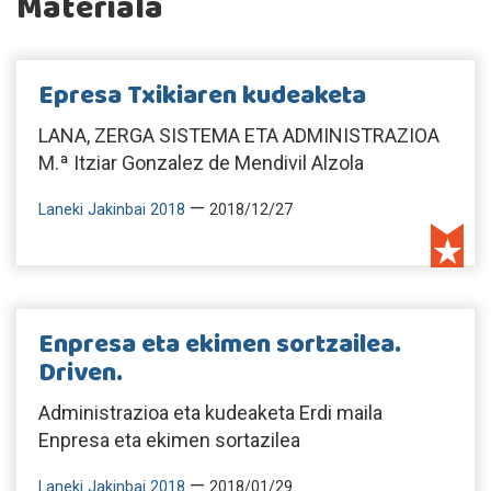
Materiala
Epresa Txikiaren kudeaketa
LANA, ZERGA SISTEMA ETA ADMINISTRAZIOA
M.ª Itziar Gonzalez de Mendivil Alzola
—
Laneki Jakinbai 2018
2018/12/27
Enpresa eta ekimen sortzailea.
Driven.
Administrazioa eta kudeaketa Erdi maila
Enpresa eta ekimen sortazilea
—
Laneki Jakinbai 2018
2018/01/29