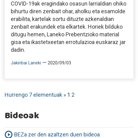
COVID-19ak eragindako osasun larrialdian ohiko
bihurtu diren zenbait ohar, aholku eta esamolde
erabilita, kartelak sortu dituzte azkenaldian
zenbait erakundek eta elkartek. Horiek bilduko
ditugu hemen, Laneko Prebentzioko material
gisa eta ikastetxeetan errotulazioa euskaraz jar
dadin.
—
Jakinbai Laneki
2020/09/03
Hurrengo 7 elementuak »
1
2
Bideoak
BEZa zer den azaltzen duen bideoa