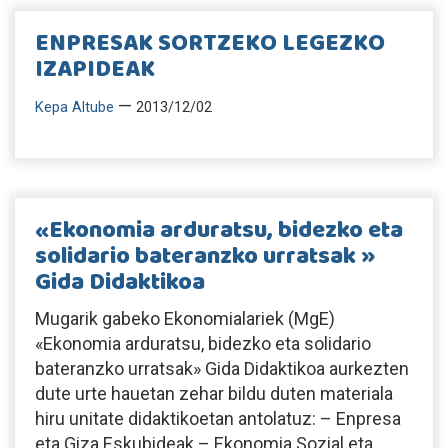
ENPRESAK SORTZEKO LEGEZKO
IZAPIDEAK
—
Kepa Altube
2013/12/02
«Ekonomia arduratsu, bidezko eta
solidario bateranzko urratsak »
Gida Didaktikoa
Mugarik gabeko Ekonomialariek (MgE)
«Ekonomia arduratsu, bidezko eta solidario
bateranzko urratsak» Gida Didaktikoa aurkezten
dute urte hauetan zehar bildu duten materiala
hiru unitate didaktikoetan antolatuz: – Enpresa
eta Giza Eskubideak – Ekonomia Sozial eta