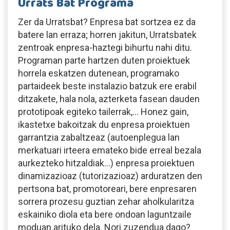
Urrats Bat Programa
Zer da Urratsbat? Enpresa bat sortzea ez da
batere lan erraza; horren jakitun, Urratsbatek
zentroak enpresa-haztegi bihurtu nahi ditu.
Programan parte hartzen duten proiektuek
horrela eskatzen dutenean, programako
partaideek beste instalazio batzuk ere erabil
ditzakete, hala nola, azterketa fasean dauden
prototipoak egiteko tailerrak,… Honez gain,
ikastetxe bakoitzak du enpresa proiektuen
garrantzia zabaltzeaz (autoenplegua lan
merkatuari irteera emateko bide erreal bezala
aurkezteko hitzaldiak…) enpresa proiektuen
dinamizazioaz (tutorizazioaz) arduratzen den
pertsona bat, promotoreari, bere enpresaren
sorrera prozesu guztian zehar aholkularitza
eskainiko diola eta bere ondoan laguntzaile
moduan arituko dela. Nori zuzendua dago?