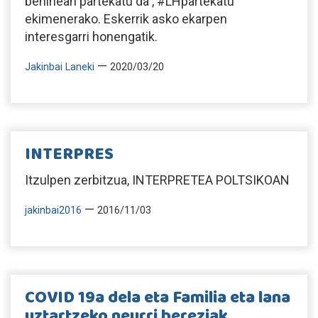
behinean partekatu da , #LHpartekatu
ekimenerako. Eskerrik asko ekarpen
interesgarri honengatik.
—
Jakinbai Laneki
2020/03/20
INTERPRES
Itzulpen zerbitzua, INTERPRETEA POLTSIKOAN
—
jakinbai2016
2016/11/03
COVID 19a dela eta Familia eta lana
uztartzeko neurri bereziak