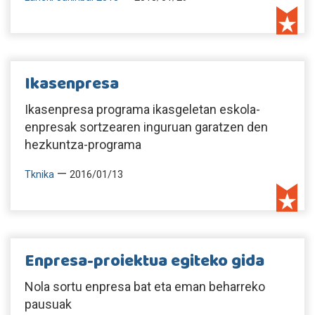
Ikasenpresa
Ikasenpresa programa ikasgeletan eskola-
enpresak sortzearen inguruan garatzen den
hezkuntza-programa
—
Tknika
2016/01/13
Enpresa-proiektua egiteko gida
Nola sortu enpresa bat eta eman beharreko
pausuak