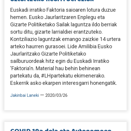
Euskadi irratiko Faktoria saioaren lotura duzue
hemen. Eusko Jaurlaritzaren Enplegu eta
Gizarte Politiketako Sailak laguntza ildo berriak
sortu ditu, gizarte larrialdiei erantzuteko.
Kontziliazio laguntzak emango zaizkie 14 urtera
arteko haurren gurasoei. Lide Amilibia Eusko
Jaurlaritzako Gizarte Politiketako
sailburuordeak hitz egin du Euskadi Irratiko
'Faktoria'n. Material hau behin behinean
partekatu da, #LHpartekatu ekimenerako.
Eskerrik asko ekarpen interesgarri honengatik.
—
Jakinbai Laneki
2020/03/26