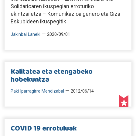
Solidarioaren ikuspegian erroturiko
ekintzailetza – Komunikazioa genero eta Giza
Eskubideen ikuspegitik
—
Jakinbai Laneki
2020/09/01
Kalitatea eta etengabeko
hobekuntza
—
Paki Iparragirre Mendizabal
2012/06/14
COVID 19 errotuluak