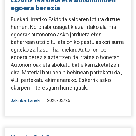
COVID 19a dela eta Autonomoen
egoera berezia
Euskadi irratiko Faktoria saioaren lotura duzue
hemen. Koronabirusagatik ezarritako alarma
egoerak autonomo asko jarduera eten
beharrean utzi ditu, eta ohiko gastu askori aurre
egiteko zailtasun handiekin. Autonomoen
egoera berezia aztertzen da irratsaio honetan.
Autonomoak eta abokatu bat elkarrizketatzen
dira. Material hau behin behinean partekatu da ,
#LHpartekatu ekimenerako. Eskerrik asko
ekarpen interesgarri honengatik.
—
Jakinbai Laneki
2020/03/26