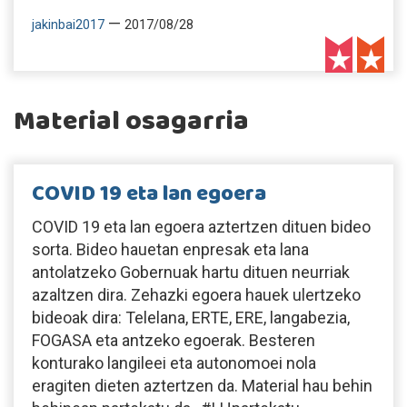
—
jakinbai2017
2017/08/28
Material osagarria
COVID 19 eta lan egoera
COVID 19 eta lan egoera aztertzen dituen bideo
sorta. Bideo hauetan enpresak eta lana
antolatzeko Gobernuak hartu dituen neurriak
azaltzen dira. Zehazki egoera hauek ulertzeko
bideoak dira: Telelana, ERTE, ERE, langabezia,
FOGASA eta antzeko egoerak. Besteren
konturako langileei eta autonomoei nola
eragiten dieten aztertzen da. Material hau behin