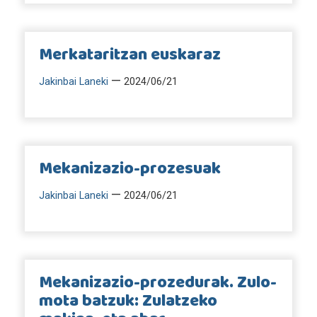
Merkataritzan euskaraz
—
Jakinbai Laneki
2024/06/21
Mekanizazio-prozesuak
—
Jakinbai Laneki
2024/06/21
Mekanizazio-prozedurak. Zulo-
mota batzuk: Zulatzeko