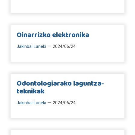
Oinarrizko elektronika
—
Jakinbai Laneki
2024/06/24
Odontologiarako laguntza-
teknikak
—
Jakinbai Laneki
2024/06/24