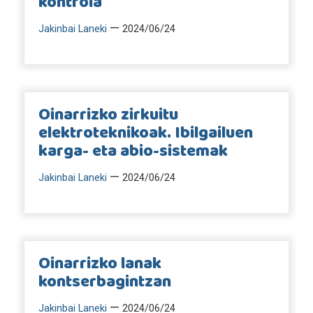
kontrola
—
Jakinbai Laneki
2024/06/24
Oinarrizko zirkuitu
elektroteknikoak. Ibilgailuen
karga- eta abio-sistemak
—
Jakinbai Laneki
2024/06/24
Oinarrizko lanak
kontserbagintzan
—
Jakinbai Laneki
2024/06/24