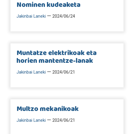
Nominen kudeaketa
—
Jakinbai Laneki
2024/06/24
Muntatze elektrikoak eta
horien mantentze-lanak
—
Jakinbai Laneki
2024/06/21
Multzo mekanikoak
—
Jakinbai Laneki
2024/06/21