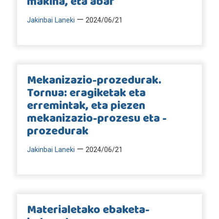
makina, eta abar
—
Jakinbai Laneki
2024/06/21
Mekanizazio-prozedurak.
Tornua: eragiketak eta
erremintak, eta piezen
mekanizazio-prozesu eta -
prozedurak
—
Jakinbai Laneki
2024/06/21
Materialetako ebaketa-