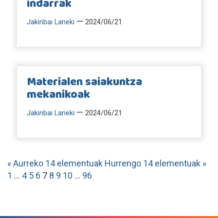
indarrak
—
Jakinbai Laneki
2024/06/21
Materialen saiakuntza
mekanikoak
—
Jakinbai Laneki
2024/06/21
« Aurreko 14 elementuak
Hurrengo 14 elementuak »
1
...
4
5
6
7
8
9
10
...
96