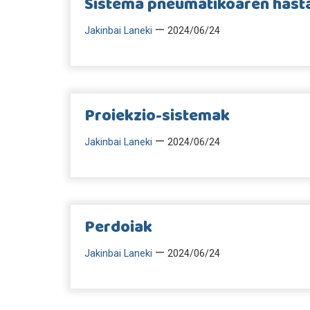
Sistema pneumatikoaren hast
—
Jakinbai Laneki
2024/06/24
Proiekzio-sistemak
—
Jakinbai Laneki
2024/06/24
Perdoiak
—
Jakinbai Laneki
2024/06/24