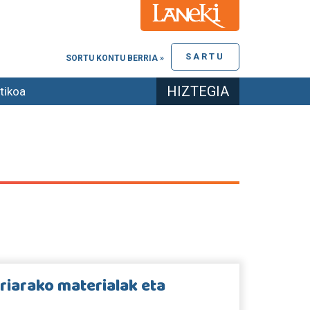
SARTU
SORTU KONTU BERRIA »
HIZTEGIA
tikoa
riarako materialak eta