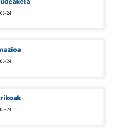
kudeaketa
06/24
mazioa
06/24
rikoak
06/24