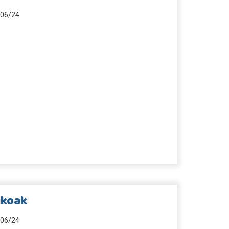
06/24
ikoak
06/24