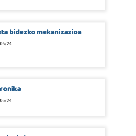
eta bidezko mekanizazioa
06/24
tronika
06/24