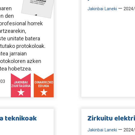
haren
—
Jakinbai Laneki
2024/
en den
 profesional horrek
rtzearekin,
te unitate batera
tutako protokoloak.
tea jarraian
protokoloren azken
atea hobetzea.
/03
JAKINBAI
OINARRIZKO
ZIURTAGIRIA
EDUKIA
xa teknikoak
Zirkuitu elektr
—
Jakinbai Laneki
2024/