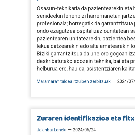
Osasun-teknikaria da pazientearekin eta 
senideekin lehenbizi harremanetan jartz
profesionala; horregatik da garrantzitsua
ondo ezagutzea ospitalizaziounitatean sa
pazientearen unitatearekin, pazientea bes
lekualdatzearekin edo alta ematearekin lo
Biziki garrantzitsua da une oro gogoan iza
deskribatutako edozein teknika, bai eta 
helburua ere, hau da, asistentziaren kalit
—
Maramara* taldea itzulpen zerbitzuak
2024/07
Zuraren identifikazioa eta fit
—
Jakinbai Laneki
2024/06/24