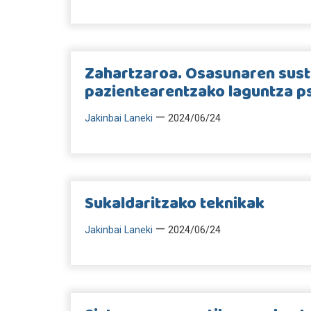
Zahartzaroa. Osasunaren sus
pazientearentzako laguntza p
—
Jakinbai Laneki
2024/06/24
Sukaldaritzako teknikak
—
Jakinbai Laneki
2024/06/24