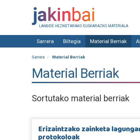
LANBIDE HEZIKETARAKO EUSKARAZKO MATERIALA
Sarrera
Biltegia
Material Berriak
A
Sarrera
Material Berriak
Material Berriak
Sortutako material berriak
Erizaintzako zainketa lagunga
protokoloak