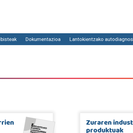
lbisteak
Dokumentazioa
Lantokientzako autodiagnos
rrien
Zuraren indust
produktuak