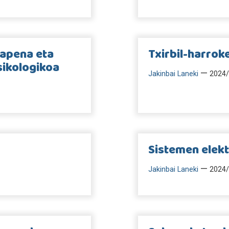
tapena eta
Txirbil-harrok
sikologikoa
—
Jakinbai Laneki
2024/
Sistemen elek
—
Jakinbai Laneki
2024/