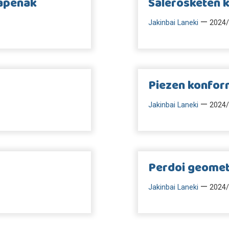
apenak
Salerosketen 
—
Jakinbai Laneki
2024/
Piezen konfor
—
Jakinbai Laneki
2024/
Perdoi geomet
—
Jakinbai Laneki
2024/