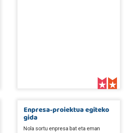
Enpresa-proiektua egiteko
gida
Nola sortu enpresa bat eta eman