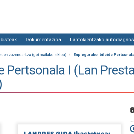
lbisteak
Dokumentazioa
Lantokientzako autodiagnos
tzuen zuzendaritza (goi mailako zikloa)
Enplegurako Ibilbide Pertsonala
e Pertsonala I (Lan Prest
)