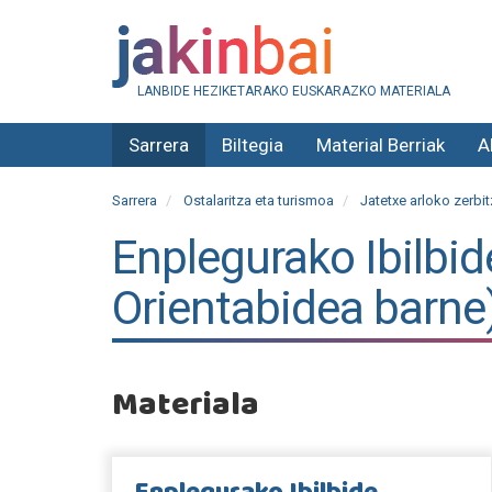
LANBIDE HEZIKETARAKO EUSKARAZKO MATERIALA
Sarrera
Biltegia
Material Berriak
A
Sarrera
Ostalaritza eta turismoa
Jatetxe arloko zerbi
Enplegurako Ibilbid
Orientabidea barne
Materiala