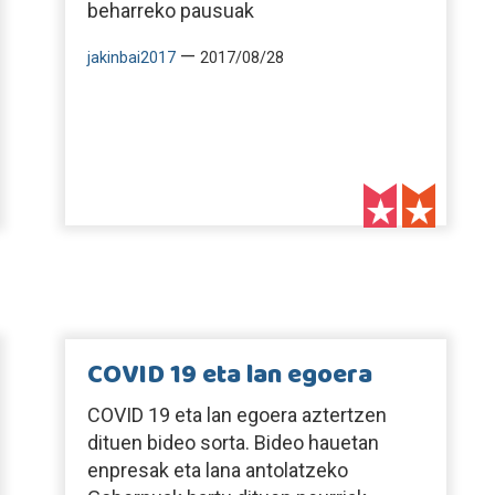
beharreko pausuak
—
jakinbai2017
2017/08/28
COVID 19 eta lan egoera
COVID 19 eta lan egoera aztertzen
dituen bideo sorta. Bideo hauetan
enpresak eta lana antolatzeko