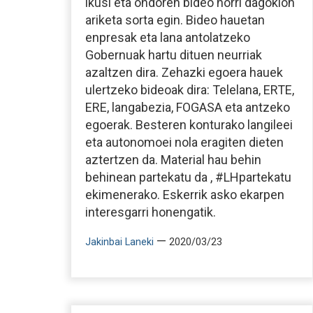
ikusi eta ondoren bideo horri dagokion
ariketa sorta egin. Bideo hauetan
enpresak eta lana antolatzeko
Gobernuak hartu dituen neurriak
azaltzen dira. Zehazki egoera hauek
ulertzeko bideoak dira: Telelana, ERTE,
ERE, langabezia, FOGASA eta antzeko
egoerak. Besteren konturako langileei
eta autonomoei nola eragiten dieten
aztertzen da. Material hau behin
behinean partekatu da , #LHpartekatu
ekimenerako. Eskerrik asko ekarpen
interesgarri honengatik.
—
Jakinbai Laneki
2020/03/23