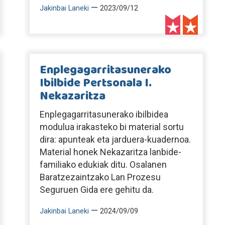
—
Jakinbai Laneki
2023/09/12
Enplegagarritasunerako
Ibilbide Pertsonala I.
Nekazaritza
Enplegagarritasunerako ibilbidea
modulua irakasteko bi material sortu
dira: apunteak eta jarduera-kuadernoa.
Material honek Nekazaritza lanbide-
familiako edukiak ditu. Osalanen
Baratzezaintzako Lan Prozesu
Seguruen Gida ere gehitu da.
—
Jakinbai Laneki
2024/09/09