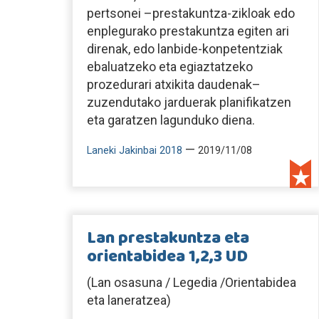
pertsonei –prestakuntza-zikloak edo
enplegurako prestakuntza egiten ari
direnak, edo lanbide-konpetentziak
ebaluatzeko eta egiaztatzeko
prozedurari atxikita daudenak–
zuzendutako jarduerak planifikatzen
eta garatzen lagunduko diena.
—
Laneki Jakinbai 2018
2019/11/08
Lan prestakuntza eta
orientabidea 1,2,3 UD
(Lan osasuna / Legedia /Orientabidea
eta laneratzea)