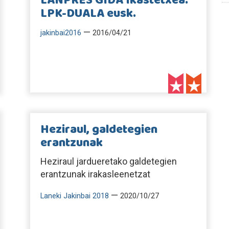
LANPRES GIDA Ikastetxea:
LPK-DUALA eusk.
—
jakinbai2016
2016/04/21
Heziraul, galdetegien
erantzunak
Heziraul jardueretako galdetegien
erantzunak irakasleenetzat
—
Laneki Jakinbai 2018
2020/10/27