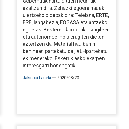
Gobernuak hartu dituen neurriak
azaltzen dira. Zehazki egoera hauek
ulertzeko bideoak dira: Telelana, ERTE,
ERE, langabezia, FOGASA eta antzeko
egoerak. Besteren konturako langileei
eta autonomoei nola eragiten dieten
aztertzen da. Material hau behin
behinean partekatu da , #LHpartekatu
ekimenerako. Eskerrik asko ekarpen
interesgarri honengatik.
—
Jakinbai Laneki
2020/03/20