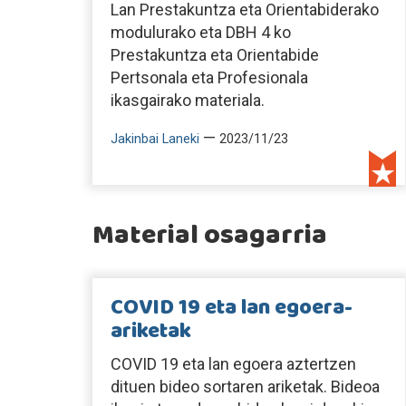
Lan Prestakuntza eta Orientabiderako
modulurako eta DBH 4 ko
Prestakuntza eta Orientabide
Pertsonala eta Profesionala
ikasgairako materiala.
—
Jakinbai Laneki
2023/11/23
Material osagarria
COVID 19 eta lan egoera-
ariketak
COVID 19 eta lan egoera aztertzen
dituen bideo sortaren ariketak. Bideoa