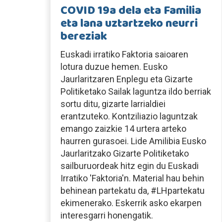
COVID 19a dela eta Familia
eta lana uztartzeko neurri
bereziak
Euskadi irratiko Faktoria saioaren
lotura duzue hemen. Eusko
Jaurlaritzaren Enplegu eta Gizarte
Politiketako Sailak laguntza ildo berriak
sortu ditu, gizarte larrialdiei
erantzuteko. Kontziliazio laguntzak
emango zaizkie 14 urtera arteko
haurren gurasoei. Lide Amilibia Eusko
Jaurlaritzako Gizarte Politiketako
sailburuordeak hitz egin du Euskadi
Irratiko 'Faktoria'n. Material hau behin
behinean partekatu da, #LHpartekatu
ekimenerako. Eskerrik asko ekarpen
interesgarri honengatik.