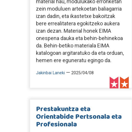
material hau, modulukako erronketan
zein moduluen artekoetan baliagarria
izan dadin, eta ikastetxe bakoitzak
bere errealitatera egokitzeko aukera
izan dezan. Material honek EIMA
onespena dauka eta behin-behinekoa
da. Behin-betiko materiala EIMA
katalogoan argitaratuko da eta orduan,
hemen ere eguneratu egingo da.
—
Jakinbai Laneki
2025/04/08
Prestakuntza eta
Orientabide Pertsonala eta
Profesionala