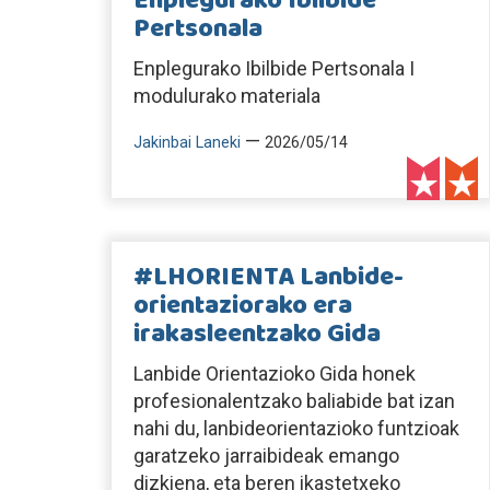
Enplegurako Ibilbide
Pertsonala
Enplegurako Ibilbide Pertsonala I
modulurako materiala
—
Jakinbai Laneki
2026/05/14
#LHORIENTA Lanbide-
orientaziorako era
irakasleentzako Gida
Lanbide Orientazioko Gida honek
profesionalentzako baliabide bat izan
nahi du, lanbideorientazioko funtzioak
garatzeko jarraibideak emango
dizkiena, eta beren ikastetxeko