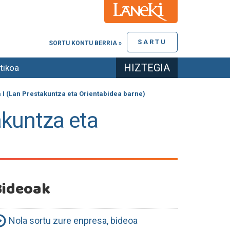
SARTU
SORTU KONTU BERRIA »
HIZTEGIA
tikoa
 I (Lan Prestakuntza eta Orientabidea barne)
akuntza eta
Bideoak
Nola sortu zure enpresa, bideoa