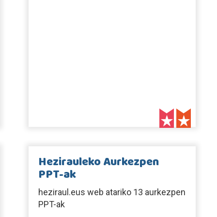
Hezirauleko Aurkezpen
PPT-ak
heziraul.eus web atariko 13 aurkezpen
PPT-ak