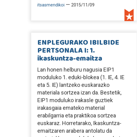
—
itsasmendikoi
2015/11/09
ENPLEGURAKO IBILBIDE
PERTSONALA I: 1.
ikaskuntza-emaitza
Lan honen helburu nagusia EIP1
moduluko 1. eduki-blokea (1. IE, 4. IE
eta 5. IE) lantzeko euskarazko
materiala sortzea izan da. Bestetik,
EIP1 moduluko irakasle guztiek
irakasgaia emateko material
erabilgarria eta praktikoa sortzea
euskaraz. Horretarako, Ikaskuntza-
emaitzaren arabera antolatu da