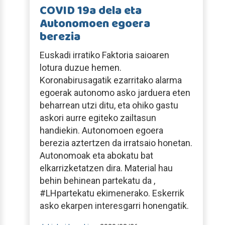
COVID 19a dela eta
Autonomoen egoera
berezia
Euskadi irratiko Faktoria saioaren
lotura duzue hemen.
Koronabirusagatik ezarritako alarma
egoerak autonomo asko jarduera eten
beharrean utzi ditu, eta ohiko gastu
askori aurre egiteko zailtasun
handiekin. Autonomoen egoera
berezia aztertzen da irratsaio honetan.
Autonomoak eta abokatu bat
elkarrizketatzen dira. Material hau
behin behinean partekatu da ,
#LHpartekatu ekimenerako. Eskerrik
asko ekarpen interesgarri honengatik.