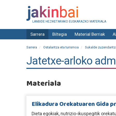
LANBIDE HEZIKETARAKO EUSKARAZKO MATERIALA
Sarrera
Biltegia
Material Berriak
A
Sarrera
Ostalaritza eta turismoa
Sukalde zuzendaritza
Jatetxe-arloko adm
Materiala
Elikadura Orekatuaren Gida p
Dieta egokiak, nutrizio-ikuspegitik orekat