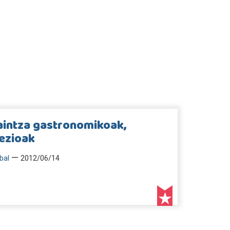
aintza gastronomikoak,
ezioak
—
bal
2012/06/14