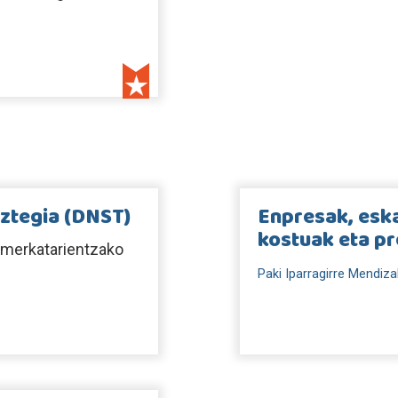
iztegia (DNST)
Enpresak, esk
kostuak eta pr
 merkatarientzako
Paki Iparragirre Mendiza