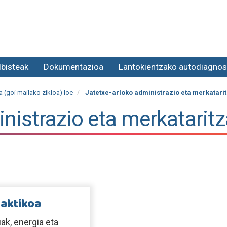
lbisteak
Dokumentazioa
Lantokientzako autodiagnos
 (goi mailako zikloa) loe
Jatetxe-arloko administrazio eta merkatari
inistrazio eta merkatarit
raktikoa
uak, energia eta