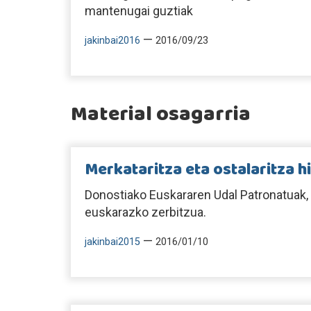
mantenugai guztiak
—
jakinbai2016
2016/09/23
Material osagarria
Merkataritza eta ostalaritza h
Donostiako Euskararen Udal Patronatuak,
euskarazko zerbitzua.
—
jakinbai2015
2016/01/10