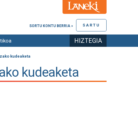
SARTU
SORTU KONTU BERRIA »
HIZTEGIA
tikoa
tzako kudeaketa
zako kudeaketa