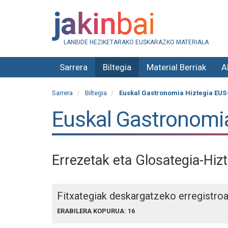
LANBIDE HEZIKETARAKO EUSKARAZKO MATERIALA
Sarrera
Biltegia
Material Berriak
A
Sarrera
Biltegia
Euskal Gastronomia Hiztegia EU
Euskal Gastronomi
Errezetak eta Glosategia-Hiz
Fitxategiak deskargatzeko erregistro
ERABILERA KOPURUA: 16