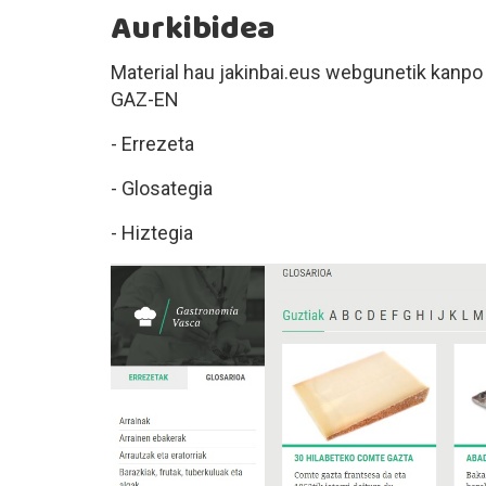
Aurkibidea
Material hau jakinbai.eus webgunetik kanpo 
GAZ-EN
- Errezeta
- Glosategia
- Hiztegia