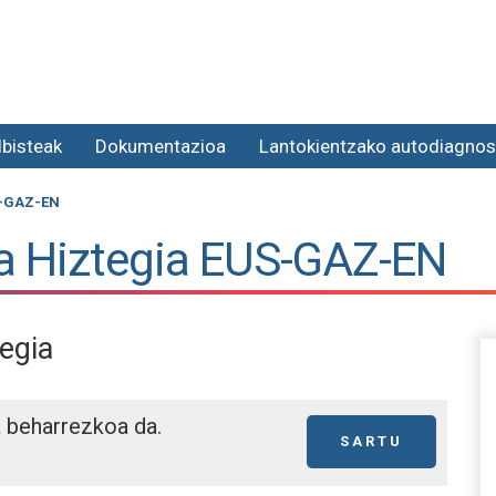
lbisteak
Dokumentazioa
Lantokientzako autodiagnos
S-GAZ-EN
a Hiztegia EUS-GAZ-EN
tegia
a beharrezkoa da.
SARTU