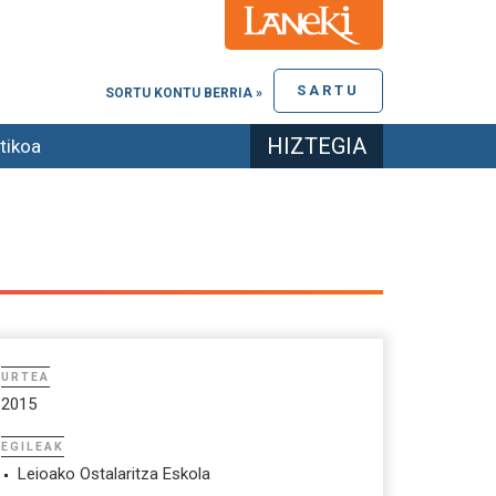
SARTU
SORTU KONTU BERRIA »
HIZTEGIA
tikoa
URTEA
2015
EGILEAK
Leioako Ostalaritza Eskola