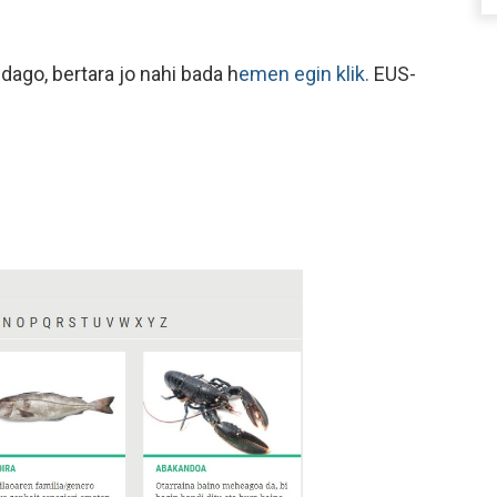
dago, bertara jo nahi bada h
emen egin klik.
EUS-