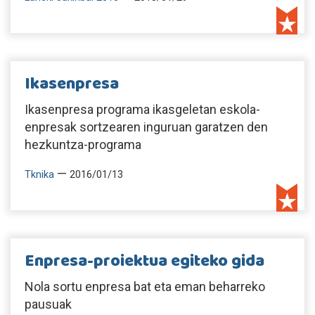
Ikasenpresa
Ikasenpresa programa ikasgeletan eskola-
enpresak sortzearen inguruan garatzen den
hezkuntza-programa
—
Tknika
2016/01/13
Enpresa-proiektua egiteko gida
Nola sortu enpresa bat eta eman beharreko
pausuak