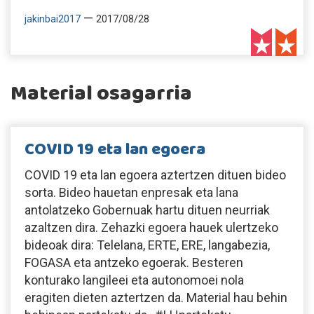
—
jakinbai2017
2017/08/28
Material osagarria
COVID 19 eta lan egoera
COVID 19 eta lan egoera aztertzen dituen bideo
sorta. Bideo hauetan enpresak eta lana
antolatzeko Gobernuak hartu dituen neurriak
azaltzen dira. Zehazki egoera hauek ulertzeko
bideoak dira: Telelana, ERTE, ERE, langabezia,
FOGASA eta antzeko egoerak. Besteren
konturako langileei eta autonomoei nola
eragiten dieten aztertzen da. Material hau behin