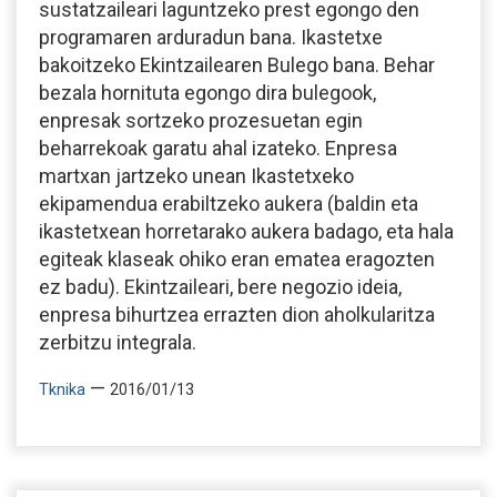
sustatzaileari laguntzeko prest egongo den
programaren arduradun bana. Ikastetxe
bakoitzeko Ekintzailearen Bulego bana. Behar
bezala hornituta egongo dira bulegook,
enpresak sortzeko prozesuetan egin
beharrekoak garatu ahal izateko. Enpresa
martxan jartzeko unean Ikastetxeko
ekipamendua erabiltzeko aukera (baldin eta
ikastetxean horretarako aukera badago, eta hala
egiteak klaseak ohiko eran ematea eragozten
ez badu). Ekintzaileari, bere negozio ideia,
enpresa bihurtzea errazten dion aholkularitza
zerbitzu integrala.
—
Tknika
2016/01/13