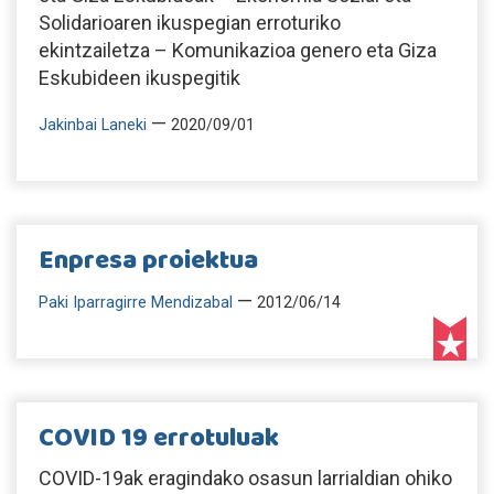
Solidarioaren ikuspegian erroturiko
ekintzailetza – Komunikazioa genero eta Giza
Eskubideen ikuspegitik
—
Jakinbai Laneki
2020/09/01
Enpresa proiektua
—
Paki Iparragirre Mendizabal
2012/06/14
COVID 19 errotuluak
COVID-19ak eragindako osasun larrialdian ohiko