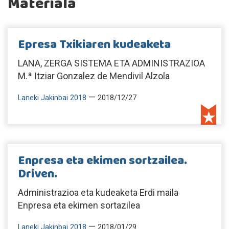
Materiala
Epresa Txikiaren kudeaketa
LANA, ZERGA SISTEMA ETA ADMINISTRAZIOA
M.ª Itziar Gonzalez de Mendivil Alzola
—
Laneki Jakinbai 2018
2018/12/27
Enpresa eta ekimen sortzailea.
Driven.
Administrazioa eta kudeaketa Erdi maila
Enpresa eta ekimen sortazilea
—
Laneki Jakinbai 2018
2018/01/29