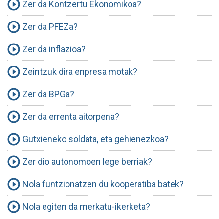
Zer da Kontzertu Ekonomikoa?
Zer da PFEZa?
Zer da inflazioa?
Zeintzuk dira enpresa motak?
Zer da BPGa?
Zer da errenta aitorpena?
Gutxieneko soldata, eta gehienezkoa?
Zer dio autonomoen lege berriak?
Nola funtzionatzen du kooperatiba batek?
Nola egiten da merkatu-ikerketa?