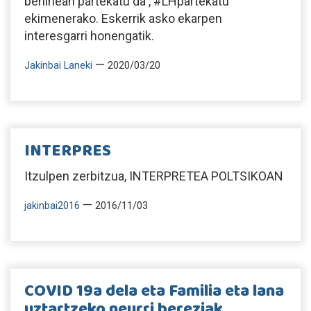
behinean partekatu da , #LHpartekatu
ekimenerako. Eskerrik asko ekarpen
interesgarri honengatik.
—
Jakinbai Laneki
2020/03/20
INTERPRES
Itzulpen zerbitzua, INTERPRETEA POLTSIKOAN
—
jakinbai2016
2016/11/03
COVID 19a dela eta Familia eta lana
uztartzeko neurri bereziak