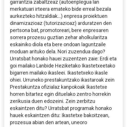
garrantzia zabaltzeaz (autoenplegua lan
merkatuari irteera emateko bide erreal bezala
aurkezteko hitzaldiak…) enpresa proiektuen
dinamizazioaz (tutorizazioaz) arduratzen den
pertsona bat, promotoreari, bere enpresaren
sorrera prozesu guztian zehar aholkularitza
eskainiko diola eta bere ondoan laguntzaile
moduan arituko dela. Nori zuzendua dago?
Urratsbat honako hauei zuzentzen zaie: Erdi eta
goi mailako Lanbide Heziketako Ikastetxeetako
bigarren mailako ikasleei. Ikastetxeko ikasle
ohiei. Urruneko prestakuntzako ikastaroak zein
Prestakuntza ofizialaz kanpokoak Ikastetxe
horren bitartez egin dituelako zentro horrekin
zerikusia duen edozeini. Zein zerbitzu
eskaintzen ditu? Urratsbat programak honako
hauek eskaintzen ditu: Ikastetxe bakoitzean,
prozesua abian den artean, uneoro