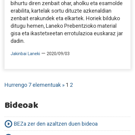
bihurtu diren zenbait ohar, aholku eta esamolde
erabilita, kartelak sortu dituzte azkenaldian
zenbait erakundek eta elkartek. Horiek bilduko
ditugu hemen, Laneko Prebentzioko material
gisa eta ikastetxeetan errotulazioa euskaraz jar
dadin.
—
Jakinbai Laneki
2020/09/03
Hurrengo 7 elementuak »
1
2
Bideoak
BEZa zer den azaltzen duen bideoa