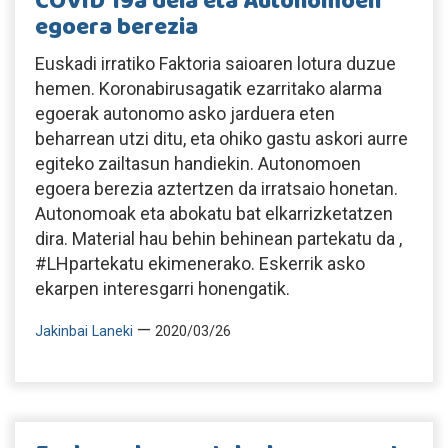
COVID 19a dela eta Autonomoen
egoera berezia
Euskadi irratiko Faktoria saioaren lotura duzue
hemen. Koronabirusagatik ezarritako alarma
egoerak autonomo asko jarduera eten
beharrean utzi ditu, eta ohiko gastu askori aurre
egiteko zailtasun handiekin. Autonomoen
egoera berezia aztertzen da irratsaio honetan.
Autonomoak eta abokatu bat elkarrizketatzen
dira. Material hau behin behinean partekatu da ,
#LHpartekatu ekimenerako. Eskerrik asko
ekarpen interesgarri honengatik.
—
Jakinbai Laneki
2020/03/26