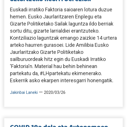
Euskadi irratiko Faktoria saioaren lotura duzue
hemen. Eusko Jaurlaritzaren Enplegu eta
Gizarte Politiketako Sailak laguntza ildo berriak
sortu ditu, gizarte larrialdiei erantzuteko.
Kontziliazio laguntzak emango zaizkie 14 urtera
arteko haurren gurasoei. Lide Amilibia Eusko
Jaurlaritzako Gizarte Politiketako
sailburuordeak hitz egin du Euskadi Irratiko
'Faktoria'n. Material hau behin behinean
partekatu da, #LHpartekatu ekimenerako.
Eskerrik asko ekarpen interesgarri honengatik.
—
Jakinbai Laneki
2020/03/26