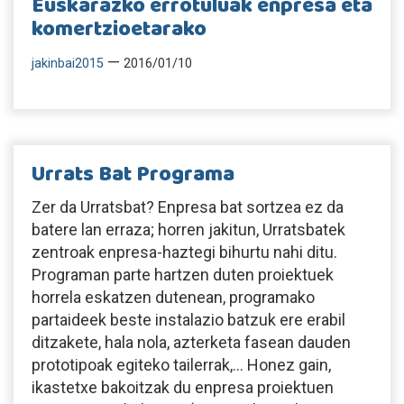
Euskarazko errotuluak enpresa eta
komertzioetarako
—
jakinbai2015
2016/01/10
Urrats Bat Programa
Zer da Urratsbat? Enpresa bat sortzea ez da
batere lan erraza; horren jakitun, Urratsbatek
zentroak enpresa-haztegi bihurtu nahi ditu.
Programan parte hartzen duten proiektuek
horrela eskatzen dutenean, programako
partaideek beste instalazio batzuk ere erabil
ditzakete, hala nola, azterketa fasean dauden
prototipoak egiteko tailerrak,… Honez gain,
ikastetxe bakoitzak du enpresa proiektuen