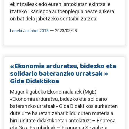
ekintzaileak edo euren lantokietan ekintzaile
izateko. Ikaslegoa autoenplegua beste aukera
on bat dela jabetzeko sentsibilizatzea.
—
Laneki Jakinbai 2018
2023/03/28
«Ekonomia arduratsu, bidezko eta
solidario bateranzko urratsak »
Gida Didaktikoa
Mugarik gabeko Ekonomialariek (MgE)
«Ekonomia arduratsu, bidezko eta solidario
bateranzko urratsak» Gida Didaktikoa aurkezten
dute urte hauetan zehar bildu duten materiala
hiru unitate didaktikoetan antolatuz: – Enpresa
eta Giza Eskubideak – Ekonomia Sozial eta