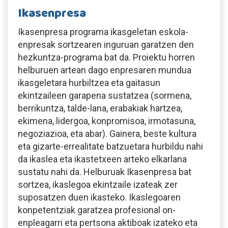
Ikasenpresa
Ikasenpresa programa ikasgeletan eskola-
enpresak sortzearen inguruan garatzen den
hezkuntza-programa bat da. Proiektu horren
helburuen artean dago enpresaren mundua
ikasgeletara hurbiltzea eta gaitasun
ekintzaileen garapena sustatzea (sormena,
berrikuntza, talde-lana, erabakiak hartzea,
ekimena, lidergoa, konpromisoa, irmotasuna,
negoziazioa, eta abar). Gainera, beste kultura
eta gizarte-errealitate batzuetara hurbildu nahi
da ikaslea eta ikastetxeen arteko elkarlana
sustatu nahi da. Helburuak Ikasenpresa bat
sortzea, ikaslegoa ekintzaile izateak zer
suposatzen duen ikasteko. Ikaslegoaren
konpetentziak garatzea profesional on-
enpleagarri eta pertsona aktiboak izateko eta