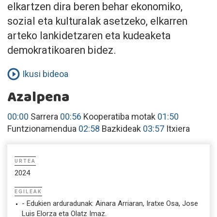
elkartzen dira beren behar ekonomiko,
sozial eta kulturalak asetzeko, elkarren
arteko lankidetzaren eta kudeaketa
demokratikoaren bidez.
Ikusi bideoa
Azalpena
00:00
Sarrera
00:56
Kooperatiba motak
01:50
Funtzionamendua
02:58
Bazkideak
03:57
Itxiera
URTEA
2024
EGILEAK
- Edukien arduradunak: Ainara Arriaran, Iratxe Osa, Jose
Luis Elorza eta Olatz Imaz.