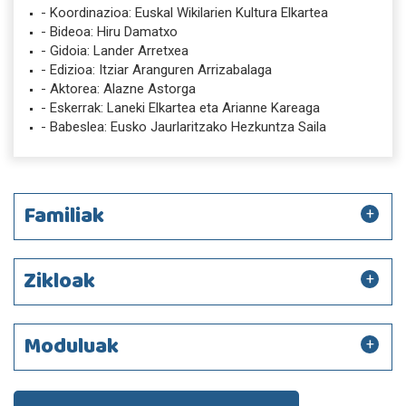
- Koordinazioa: Euskal Wikilarien Kultura Elkartea
- Bideoa: Hiru Damatxo
- Gidoia: Lander Arretxea
- Edizioa: Itziar Aranguren Arrizabalaga
- Aktorea: Alazne Astorga
- Eskerrak: Laneki Elkartea eta Arianne Kareaga
- Babeslea: Eusko Jaurlaritzako Hezkuntza Saila
Familiak
Zikloak
Moduluak