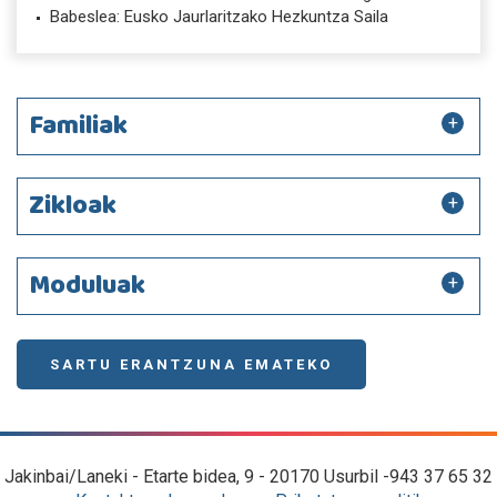
Babeslea: Eusko Jaurlaritzako Hezkuntza Saila
Familiak
Zikloak
Moduluak
SARTU ERANTZUNA EMATEKO
Jakinbai/Laneki - Etarte bidea, 9 - 20170 Usurbil -943 37 65 32