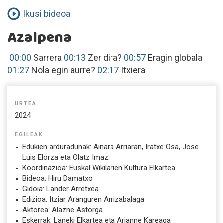
Ikusi bideoa
Azalpena
00:00
Sarrera
00:13
Zer dira?
00:57
Eragin globala
01:27
Nola egin aurre?
02:17
Itxiera
URTEA
2024
EGILEAK
Edukien arduradunak: Ainara Arriaran, Iratxe Osa, Jose
Luis Elorza eta Olatz Imaz.
Koordinazioa: Euskal Wikilarien Kultura Elkartea
Bideoa: Hiru Damatxo
Gidoia: Lander Arretxea
Edizioa: Itziar Aranguren Arrizabalaga
Aktorea: Alazne Astorga
Eskerrak: Laneki Elkartea eta Arianne Kareaga