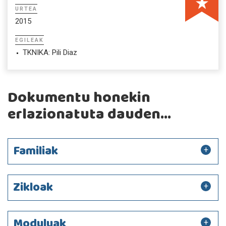
URTEA
2015
EGILEAK
TKNIKA: Pili Diaz
Dokumentu honekin
erlazionatuta dauden...
Familiak
Zikloak
Moduluak