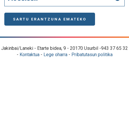
SARTU ERANTZUNA EMATEKO
Jakinbai/Laneki - Etarte bidea, 9 - 20170 Usurbil -943 37 65 32
-
Kontaktua
-
Lege oharra
-
Pribatutasun politika