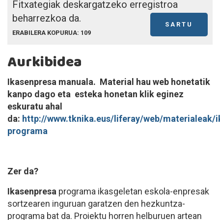
Fitxategiak deskargatzeko erregistroa
beharrezkoa da.
SARTU
ERABILERA KOPURUA: 109
Aurkibidea
Ikasenpresa
manuala.
Material hau web honetatik
kanpo dago eta esteka honetan klik eginez
eskuratu ahal
da:
http://www.tknika.eus/liferay/web/materialeak/
programa
Zer da?
Ikasenpresa
programa ikasgeletan eskola-enpresak
sortzearen inguruan garatzen den hezkuntza-
programa bat da. Proiektu horren helburuen artean