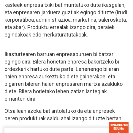
kasleek enpresa txiki bat muntatuko dute ikasgelan,
eta enpresaren jarduera guztiak egingo dituzte (irudi
korporatiboa, administrazioa, marketina, salerosketa,
eta abar). Produktu errealak izango dira, beraiek
egindakoak edo merkaturatutakoak.
Ikasturtearen barruan enpresaburuen bi batzar
egingo dira. Bilera horietan enpresa bakoitzeko bi
ordezkarik hartuko dute parte. Lehenengo bileran
haien enpresa aurkeztuko diete gainerakoei eta
bigarren bileran haien enpresaren martxa azalduko
diete. Bilera horietako lehen zatian lantegiak
emanten dira.
Otsailean azoka bat antolatuko da eta enpresek
beren produktuak saldu ahal izango dituzte bertan.
OINARRIZKO
EDUKIA