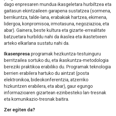
dago enpresaren mundua ikasgeletara hurbiltzea eta
gaitasun ekintzaileen garapena sustatzea (sormena,
berrikuntza, talde-lana, erabakiak hartzea, ekimena,
lidergoa, konpromisoa, irmotasuna, negoziazioa, eta
abar). Gainera, beste kultura eta gizarte-errealitate
batzuetara hurbildu nahi da ikaslea eta ikastetxeen
arteko elkarlana sustatu nahi da.
Ikasenpresa
programak hezkuntza-testuinguru
berritzailea sortuko du, eta ikaskuntza-metodologia
bereziki praktikoa erabiliko du. Programak teknologia
berrien erabilera hartuko du aintzat (posta
elektronikoa, bideokonferentzia, atzerriko
hizkuntzen erabilera, eta abar), gaur egungo
informazioaren gizartean ezinbesteko lan-tresnak
eta komunikazio-tresnak baitira.
Zer egiten da?