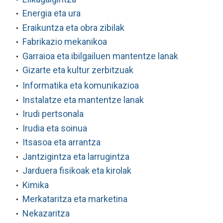
Energia eta ura
Eraikuntza eta obra zibilak
Fabrikazio mekanikoa
Garraioa eta ibilgailuen mantentze lanak
Gizarte eta kultur zerbitzuak
Informatika eta komunikazioa
Instalatze eta mantentze lanak
Irudi pertsonala
Irudia eta soinua
Itsasoa eta arrantza
Jantzigintza eta larrugintza
Jarduera fisikoak eta kirolak
Kimika
Merkataritza eta marketina
Nekazaritza