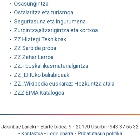
Osasungintza
Ostalaritza eta turismoa
Segurtasuna eta ingurumena
Zurgintza,altzarigintza eta kortxoa
ZZ Hiztegi Teknikoak
ZZ Sarbide proba
ZZ Zehar Lerroa
ZZ.- Euskal ikasmaterialgintza
ZZ_EHUko baliabideak
ZZ_Wikipedia euskaraz: Hezkuntza atala
ZZZ EIMA Katalogoa
Jakinbai/Laneki - Etarte bidea, 9 - 20170 Usurbil -943 37 65 32
-
Kontaktua
-
Lege oharra
-
Pribatutasun politika