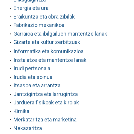
Energia eta ura
Eraikuntza eta obra zibilak
Fabrikazio mekanikoa
Garraioa eta ibilgailuen mantentze lanak
Gizarte eta kultur zerbitzuak
Informatika eta komunikazioa
Instalatze eta mantentze lanak
Irudi pertsonala
Irudia eta soinua
Itsasoa eta arrantza
Jantzigintza eta larrugintza
Jarduera fisikoak eta kirolak
Kimika
Merkataritza eta marketina
Nekazaritza