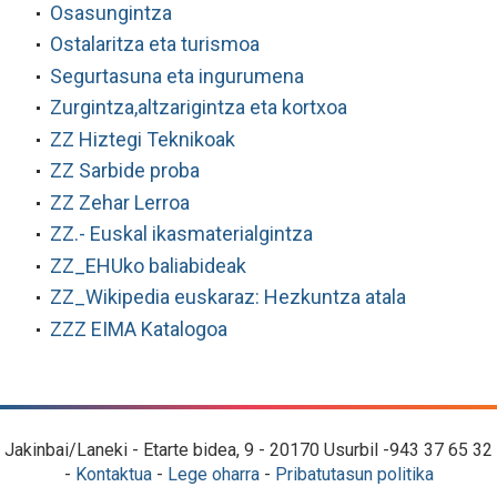
Osasungintza
Ostalaritza eta turismoa
Segurtasuna eta ingurumena
Zurgintza,altzarigintza eta kortxoa
ZZ Hiztegi Teknikoak
ZZ Sarbide proba
ZZ Zehar Lerroa
ZZ.- Euskal ikasmaterialgintza
ZZ_EHUko baliabideak
ZZ_Wikipedia euskaraz: Hezkuntza atala
ZZZ EIMA Katalogoa
Jakinbai/Laneki - Etarte bidea, 9 - 20170 Usurbil -943 37 65 32
-
Kontaktua
-
Lege oharra
-
Pribatutasun politika