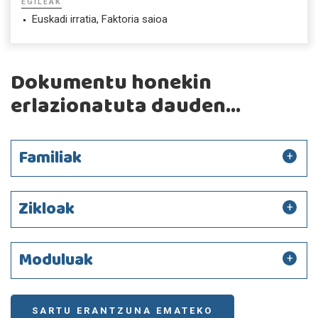
EGILEAK
Euskadi irratia, Faktoria saioa
Dokumentu honekin
erlazionatuta dauden...
Familiak
Zikloak
Moduluak
SARTU ERANTZUNA EMATEKO