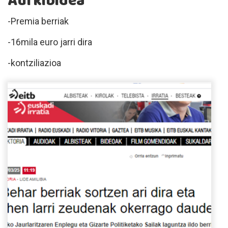
Aurkibidea
-Premia berriak
-16mila euro jarri dira
-kontziliazioa