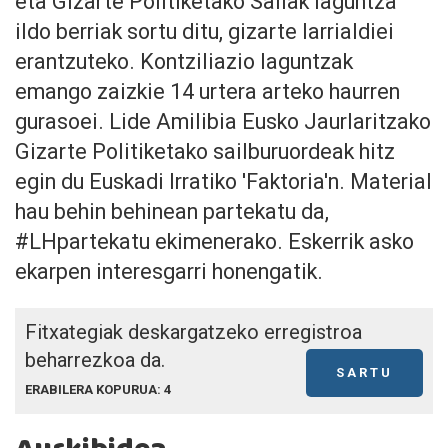
eta Gizarte Politiketako Sailak laguntza
ildo berriak sortu ditu, gizarte larrialdiei
erantzuteko. Kontziliazio laguntzak
emango zaizkie 14 urtera arteko haurren
gurasoei. Lide Amilibia Eusko Jaurlaritzako
Gizarte Politiketako sailburuordeak hitz
egin du Euskadi Irratiko 'Faktoria'n. Material
hau behin behinean partekatu da,
#LHpartekatu ekimenerako. Eskerrik asko
ekarpen interesgarri honengatik.
Fitxategiak deskargatzeko erregistroa
beharrezkoa da.
SARTU
ERABILERA KOPURUA: 4